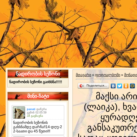
ნადირობის სეზონი
მთავარი
»
ფოტოალბომი
»
მონად
ნადირობის სეზონი გაიხსნა!!!!!
Поделиться…
მაქსი არ
მინი-ჩატი
(ლაიკა), ხვ
ყურადღე
განსაკუთრ