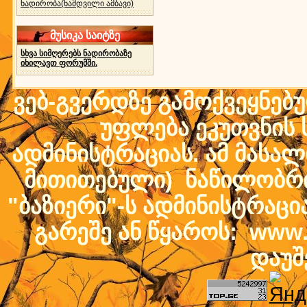
ნადირობა(ნამდვილი ამბავი)
მუსიკა საიტზე
სხვა სიმღერებს ნადირობაზე
იხილავთ ფორუმში.
ვებ-გვერდზე გამოქვეყნებ
უფლება ეკუთვნის ს
ადმინისტრაციას. ამ მასალი
მითითებული) ნაწილობრივ
"ბაზიერი"-ს ადმინისტრაც
გარეშე ან წყაროს: www.b
დაუშ