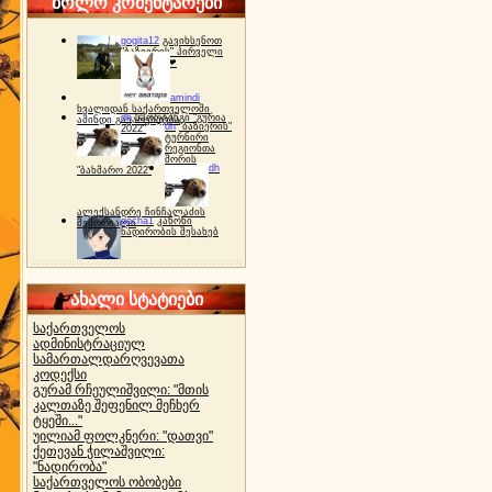
ბოლო კომენტარები
gogita12
გავიხსენოთ
"ბაზიერის" პირველი
ტურნირი ❤
amindi
ხვალიდან საქართველოში
dh
სპორტინგი "გურია
ამინდი გაუარესდება
dh
"ბაზიერის"
2022"
ტურნირი
რეგიონთა
შორის
dh
"ბახმარო 2022"
ალექსანდრე ჩინჩალაძის
gocha1
კანონი
მემორიალი
ნადირობის შესახებ
ახალი სტატიები
საქართველოს
ადმინისტრაციულ
სამართალდარღვევათა
კოდექსი
გურამ რჩეულიშვილი: "მთის
კალთაზე შეფენილ მეჩხერ
ტყეში..."
უილიამ ფოლკნერი: "დათვი"
ქეთევან ჭილაშვილი:
"ნადირობა"
საქართველოს ობობები