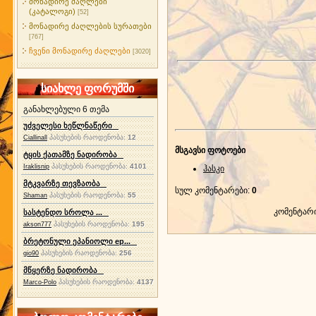
მონადირე ძაღლები
(კატალოგი)
[52]
მონადირე ძაღლების სურათები
[767]
ჩვენი მონადირე ძაღლები
[3020]
სიახლე ფორუმში
განახლებული 6 თემა
უძველესი ხეწლნაწერი
პასუხების რაოდენობა:
12
Ciallinall
მსგავსი ფოტოები
ტყის ქათამზე ნადირობა
პასუხების რაოდენობა:
4101
Iraklisnip
ჰასკი
მტკვარზე თევზაობა
სულ კომენტარები
:
0
პასუხების რაოდენობა:
55
Shaman
კომენტარ
სასტენდო სროლა ...
პასუხების რაოდენობა:
195
akson777
ბრეტონული ეპანიოლი ep...
პასუხების რაოდენობა:
256
gio90
მწყერზე ნადირობა
პასუხების რაოდენობა:
4137
Marco-Polo