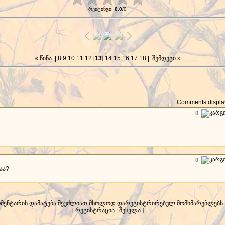
რეიტინგი
:
0.0
/
0
« წინა
|
8
9
10
11
12
[
13
]
14
15
16
17
18
|
შემდეგი »
Comments display
0
0
აა?
მენტარის დამატება შეუძლიათ მხოლოდ დარეგისტრირებულ მომხმარებლებს
[
რეგისტრაცია
|
შესვლა
]