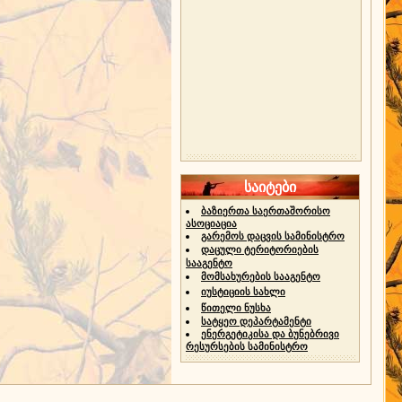
საიტები
ბაზიერთა საერთაშორისო
ასოციაცია
გარემოს დაცვის სამინისტრო
დაცული ტერიტორიების
სააგენტო
მომსახურების სააგენტო
იუსტიციის სახლი
წითელი ნუსხა
სატყეო დეპარტამენტი
ენერგეტიკისა და ბუნებრივი
რესურსების სამინისტრო