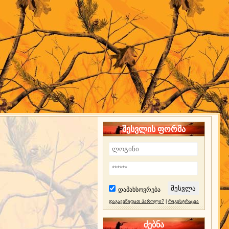
შესვლის ფორმა
დამახსოვრება
დაგავიწყდათ პაროლი?
|
რეგისტრაცია
ძებნა