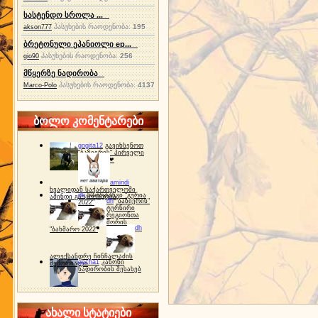
სასტენდო სროლა ...
პასუხების რაოდენობა:
195
akson777
ბრეტონული ეპანიოლი ep...
პასუხების რაოდენობა:
256
gio90
მწყერზე ნადირობა
პასუხების რაოდენობა:
4137
Marco-Polo
ბოლო კომენტარები
gogita12
გავიხსენოთ
"ბაზიერის" პირველი
ტურნირი ❤
amindi
ხვალიდან საქართველოში
dh
სპორტინგი "გურია
ამინდი გაუარესდება
dh
"ბაზიერის"
2022"
ტურნირი
რეგიონთა
შორის
dh
"ბახმარო 2022"
ალექსანდრე ჩინჩალაძის
gocha1
კანონი
მემორიალი
ნადირობის შესახებ
ახალი სტატიები