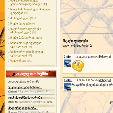
საიტის მონადირეთა
ერთობლივი სურათები
[43]
საიტის მონადირეთა პირადი
ფოტოები
[59]
მონადირეები
[3110]
ჩვენი შვილები
[96]
ისტორიული ფოტოები
(მონადირული)
[46]
ჩვენი ნანადირევი
[1985]
მსგავსი ფოტოები
სანადირო ცხოველები
სულ კომენტარები
:
2
(კატალოგი)
[23]
სანადირო ფრინველები
(კატალოგი)
[47]
2
dimi
[
მასალა
]
(19.01.2017 17:50:37)
სხვადასხვა
[242]
სიახლე ფორუმში
1
dimi
[
მასალა
]
(19.01.2017 17:50:32)
განახლებული 6 თემა
რა გონჩი ეს ვეიმარანერი არ
უძველესი ხეწლნაწერი
პასუხების რაოდენობა:
12
Ciallinall
ტყის ქათამზე ნადირობა
პასუხების რაოდენობა:
4101
კო
Iraklisnip
მტკვარზე თევზაობა
პასუხების რაოდენობა:
55
Shaman