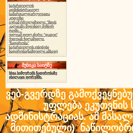
საქართველოს
ადმინისტრაციულ
სამართალდარღვევათა
კოდექსი
გურამ რჩეულიშვილი: "მთის
კალთაზე შეფენილ მეჩხერ
ტყეში..."
უილიამ ფოლკნერი: "დათვი"
ქეთევან ჭილაშვილი:
"ნადირობა"
საქართველოს ობობები
ნადირობა(ნამდვილი ამბავი)
მუსიკა საიტზე
სხვა სიმღერებს ნადირობაზე
იხილავთ ფორუმში.
ვებ-გვერდზე გამოქვეყნებ
უფლება ეკუთვნის ს
ადმინისტრაციას. ამ მასალი
მითითებული) ნაწილობრივ