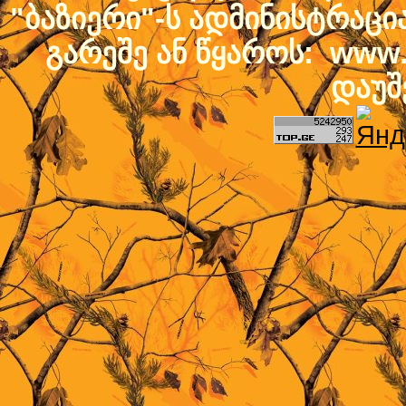
"ბაზიერი"-ს ადმინისტრაც
გარეშე ან წყაროს: www.b
დაუშ