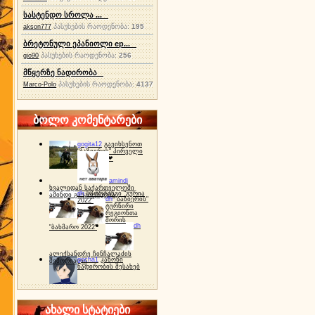
სასტენდო სროლა ...
პასუხების რაოდენობა:
195
akson777
ბრეტონული ეპანიოლი ep...
პასუხების რაოდენობა:
256
gio90
მწყერზე ნადირობა
პასუხების რაოდენობა:
4137
Marco-Polo
ბოლო კომენტარები
gogita12
გავიხსენოთ
"ბაზიერის" პირველი
ტურნირი ❤
amindi
ხვალიდან საქართველოში
dh
სპორტინგი "გურია
ამინდი გაუარესდება
dh
"ბაზიერის"
2022"
ტურნირი
რეგიონთა
შორის
dh
"ბახმარო 2022"
ალექსანდრე ჩინჩალაძის
gocha1
კანონი
მემორიალი
ნადირობის შესახებ
ახალი სტატიები