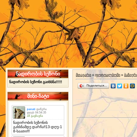
ნადირობის სეზონი
მთავარი
»
ფოტოალბომი
»
ბაზიერ
ნადირობის სეზონი გაიხსნა!!!!!
Поделиться…
მინი-ჩატი