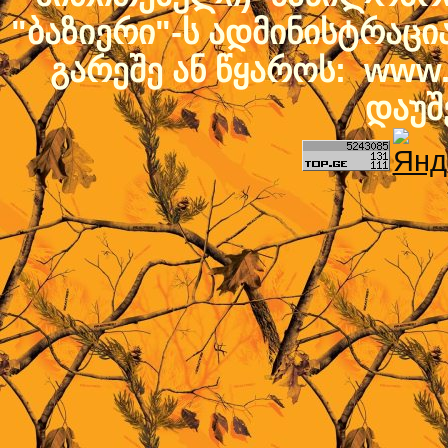
"ბაზიერი"-ს ადმინისტრაც
გარეშე ან წყაროს: www.b
დაუშ