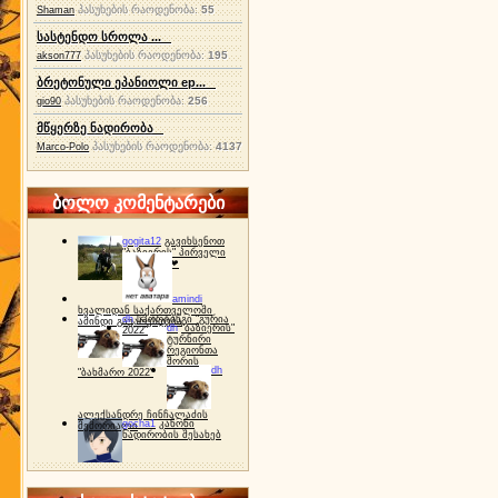
პასუხების რაოდენობა:
55
Shaman
სასტენდო სროლა ...
პასუხების რაოდენობა:
195
akson777
ბრეტონული ეპანიოლი ep...
პასუხების რაოდენობა:
256
gio90
მწყერზე ნადირობა
პასუხების რაოდენობა:
4137
Marco-Polo
ბოლო კომენტარები
gogita12
გავიხსენოთ
"ბაზიერის" პირველი
ტურნირი ❤
amindi
ხვალიდან საქართველოში
dh
სპორტინგი "გურია
ამინდი გაუარესდება
dh
"ბაზიერის"
2022"
ტურნირი
რეგიონთა
შორის
dh
"ბახმარო 2022"
ალექსანდრე ჩინჩალაძის
gocha1
კანონი
მემორიალი
ნადირობის შესახებ