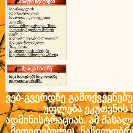
ახალი სტატიები
საქართველოს
ადმინისტრაციულ
სამართალდარღვევათა
კოდექსი
გურამ რჩეულიშვილი: "მთის
კალთაზე შეფენილ მეჩხერ
ტყეში..."
უილიამ ფოლკნერი: "დათვი"
ქეთევან ჭილაშვილი:
"ნადირობა"
საქართველოს ობობები
ნადირობა(ნამდვილი ამბავი)
მუსიკა საიტზე
სხვა სიმღერებს ნადირობაზე
იხილავთ ფორუმში.
ვებ-გვერდზე გამოქვეყნებ
უფლება ეკუთვნის ს
ადმინისტრაციას. ამ მასალი
მითითებული) ნაწილობრივ