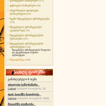
ქართველი ბაზიერები
[475]
უცხოელი ბაზიერები
[89]
ისტორიული ფოტოები
(ბაზიერული)
[60]
ჩვენი მტაცებელი ფრინველები
[579]
მტაცებელი ფრინველები
(კატალოგი)
[30]
მტაცებელი ფრინველების
სურათები
[947]
მტაცებელი ფრინველების
ატრიბუტები
[168]
მტაცებელი ფრინველების მოვლისა
და დაგეშისთვის საჭირო
ატრიბუტები
სხვადასხვა
[409]
სიახლე ფორუმში
განახლებული 6 თემა
უძველესი ხეწლნაწერი
პასუხების რაოდენობა:
12
Ciallinall
ტყის ქათამზე ნადირობა
პასუხების რაოდენობა:
4101
Iraklisnip
მტკვარზე თევზაობა