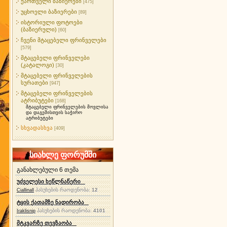
ქართველი ბაზიერები
[475]
უცხოელი ბაზიერები
[89]
ისტორიული ფოტოები
(ბაზიერული)
[60]
ჩვენი მტაცებელი ფრინველები
[579]
მტაცებელი ფრინველები
(კატალოგი)
[30]
მტაცებელი ფრინველების
სურათები
[947]
მტაცებელი ფრინველების
ატრიბუტები
[168]
მტაცებელი ფრინველების მოვლისა
და დაგეშისთვის საჭირო
ატრიბუტები
სხვადასხვა
[409]
სიახლე ფორუმში
განახლებული 6 თემა
უძველესი ხეწლნაწერი
პასუხების რაოდენობა:
12
Ciallinall
ტყის ქათამზე ნადირობა
პასუხების რაოდენობა:
4101
Iraklisnip
მტკვარზე თევზაობა