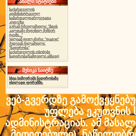
ახალი სტატიები
საქართველოს
ადმინისტრაციულ
სამართალდარღვევათა
კოდექსი
გურამ რჩეულიშვილი: "მთის
კალთაზე შეფენილ მეჩხერ
ტყეში..."
უილიამ ფოლკნერი: "დათვი"
ქეთევან ჭილაშვილი:
"ნადირობა"
საქართველოს ობობები
ნადირობა(ნამდვილი ამბავი)
მუსიკა საიტზე
სხვა სიმღერებს ნადირობაზე
იხილავთ ფორუმში.
ვებ-გვერდზე გამოქვეყნებ
უფლება ეკუთვნის ს
ადმინისტრაციას. ამ მასალი
მითითებული) ნაწილობრივ