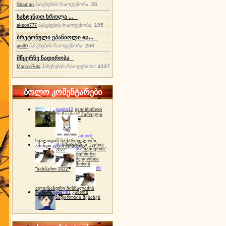
პასუხების რაოდენობა:
55
Shaman
სასტენდო სროლა ...
პასუხების რაოდენობა:
195
akson777
ბრეტონული ეპანიოლი ep...
პასუხების რაოდენობა:
256
gio90
მწყერზე ნადირობა
პასუხების რაოდენობა:
4137
Marco-Polo
ბოლო კომენტარები
gogita12
გავიხსენოთ
"ბაზიერის" პირველი
ტურნირი ❤
amindi
ხვალიდან საქართველოში
dh
სპორტინგი "გურია
ამინდი გაუარესდება
dh
"ბაზიერის"
2022"
ტურნირი
რეგიონთა
შორის
dh
"ბახმარო 2022"
ალექსანდრე ჩინჩალაძის
gocha1
კანონი
მემორიალი
ნადირობის შესახებ