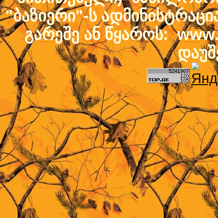
"ბაზიერი"-ს ადმინისტრაც
გარეშე ან წყაროს: www.b
დაუშ