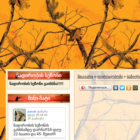
ნადირობის სეზონი
მთავარი
»
ფოტოალბომი
»
ბაზიერ
ნადირობის სეზონი გაიხსნა!!!!!
Поделиться…
მინი-ჩატი