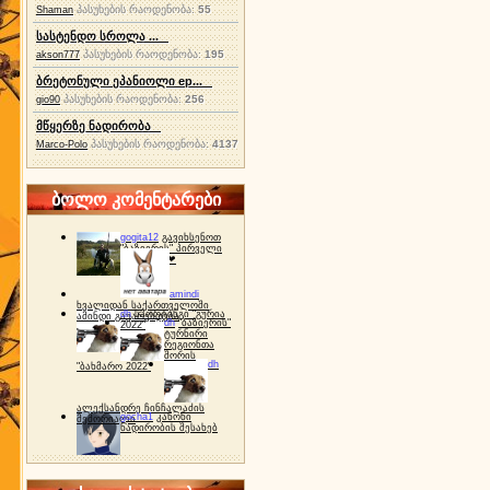
პასუხების რაოდენობა:
55
Shaman
სასტენდო სროლა ...
პასუხების რაოდენობა:
195
akson777
ბრეტონული ეპანიოლი ep...
პასუხების რაოდენობა:
256
gio90
მწყერზე ნადირობა
პასუხების რაოდენობა:
4137
Marco-Polo
ბოლო კომენტარები
gogita12
გავიხსენოთ
"ბაზიერის" პირველი
ტურნირი ❤
amindi
ხვალიდან საქართველოში
dh
სპორტინგი "გურია
ამინდი გაუარესდება
dh
"ბაზიერის"
2022"
ტურნირი
რეგიონთა
შორის
dh
"ბახმარო 2022"
ალექსანდრე ჩინჩალაძის
gocha1
კანონი
მემორიალი
ნადირობის შესახებ