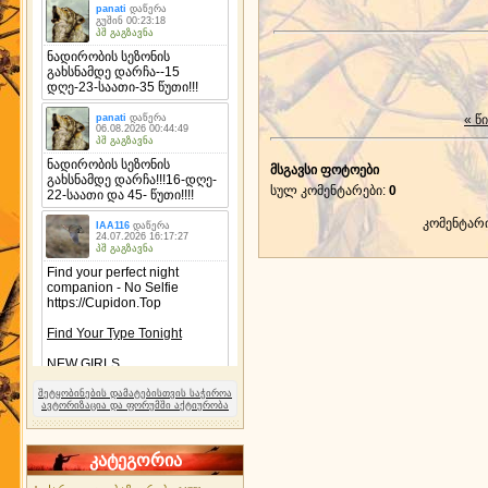
« წ
მსგავსი ფოტოები
სულ კომენტარები
:
0
კომენტარ
შეტყობინების დამატებისთვის საჭიროა
ავტორიზაცია და ფორუმში აქტიურობა
კატეგორია