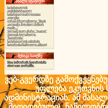
ახალი სტატიები
საქართველოს
ადმინისტრაციულ
სამართალდარღვევათა
კოდექსი
გურამ რჩეულიშვილი: "მთის
კალთაზე შეფენილ მეჩხერ
ტყეში..."
უილიამ ფოლკნერი: "დათვი"
ქეთევან ჭილაშვილი:
"ნადირობა"
საქართველოს ობობები
ნადირობა(ნამდვილი ამბავი)
მუსიკა საიტზე
სხვა სიმღერებს ნადირობაზე
იხილავთ ფორუმში.
ვებ-გვერდზე გამოქვეყნებ
უფლება ეკუთვნის ს
ადმინისტრაციას. ამ მასალი
მითითებული) ნაწილობრივ