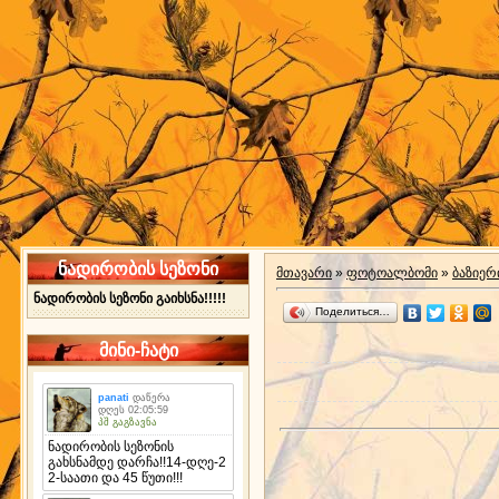
ნადირობის სეზონი
მთავარი
»
ფოტოალბომი
»
ბაზიერ
ნადირობის სეზონი გაიხსნა!!!!!
Поделиться…
მინი-ჩატი