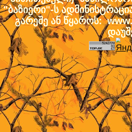
"ბაზიერი"-ს ადმინისტრაც
გარეშე ან წყაროს: www.b
დაუშ