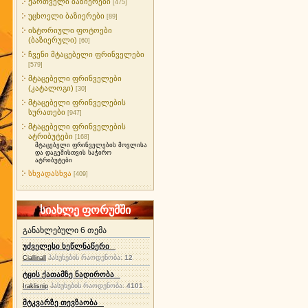
ქართველი ბაზიერები
[475]
უცხოელი ბაზიერები
[89]
ისტორიული ფოტოები
(ბაზიერული)
[60]
ჩვენი მტაცებელი ფრინველები
[579]
მტაცებელი ფრინველები
(კატალოგი)
[30]
მტაცებელი ფრინველების
სურათები
[947]
მტაცებელი ფრინველების
ატრიბუტები
[168]
მტაცებელი ფრინველების მოვლისა
და დაგეშისთვის საჭირო
ატრიბუტები
სხვადასხვა
[409]
სიახლე ფორუმში
განახლებული 6 თემა
უძველესი ხეწლნაწერი
პასუხების რაოდენობა:
12
Ciallinall
ტყის ქათამზე ნადირობა
პასუხების რაოდენობა:
4101
Iraklisnip
მტკვარზე თევზაობა