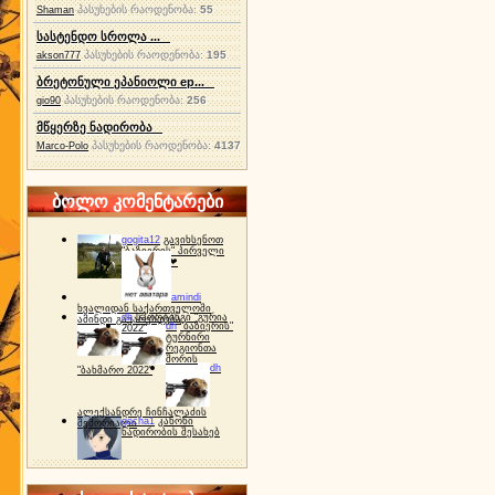
პასუხების რაოდენობა:
55
Shaman
სასტენდო სროლა ...
პასუხების რაოდენობა:
195
akson777
ბრეტონული ეპანიოლი ep...
პასუხების რაოდენობა:
256
gio90
მწყერზე ნადირობა
პასუხების რაოდენობა:
4137
Marco-Polo
ბოლო კომენტარები
gogita12
გავიხსენოთ
"ბაზიერის" პირველი
ტურნირი ❤
amindi
ხვალიდან საქართველოში
dh
სპორტინგი "გურია
ამინდი გაუარესდება
dh
"ბაზიერის"
2022"
ტურნირი
რეგიონთა
შორის
dh
"ბახმარო 2022"
ალექსანდრე ჩინჩალაძის
gocha1
კანონი
მემორიალი
ნადირობის შესახებ