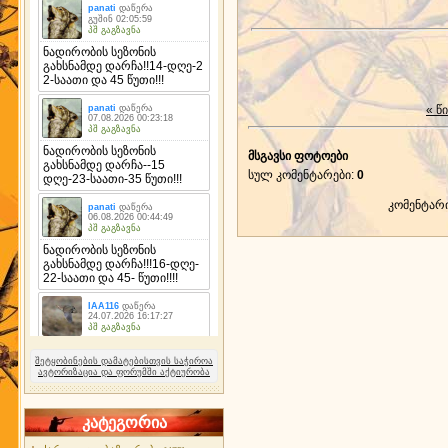
« წ
მსგავსი ფოტოები
სულ კომენტარები
:
0
კომენტარ
შეტყობინების დამატებისთვის საჭიროა
ავტორიზაცია და ფორუმში აქტიურობა
კატეგორია