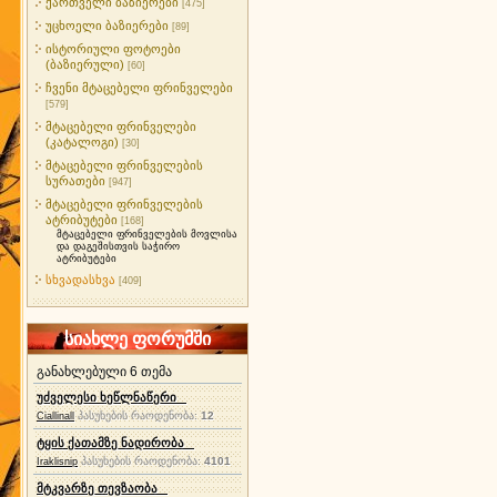
ქართველი ბაზიერები
[475]
უცხოელი ბაზიერები
[89]
ისტორიული ფოტოები
(ბაზიერული)
[60]
ჩვენი მტაცებელი ფრინველები
[579]
მტაცებელი ფრინველები
(კატალოგი)
[30]
მტაცებელი ფრინველების
სურათები
[947]
მტაცებელი ფრინველების
ატრიბუტები
[168]
მტაცებელი ფრინველების მოვლისა
და დაგეშისთვის საჭირო
ატრიბუტები
სხვადასხვა
[409]
სიახლე ფორუმში
განახლებული 6 თემა
უძველესი ხეწლნაწერი
პასუხების რაოდენობა:
12
Ciallinall
ტყის ქათამზე ნადირობა
პასუხების რაოდენობა:
4101
Iraklisnip
მტკვარზე თევზაობა