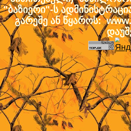
"ბაზიერი"-ს ადმინისტრაც
გარეშე ან წყაროს: www.b
დაუშ