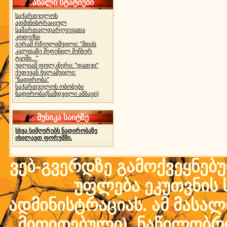
ახალი სტატიები
საქართველოს
ადმინისტრაციულ
სამართალდარღვევათა
კოდექსი
გურამ რჩეულიშვილი: "მთის
კალთაზე შეფენილ მეჩხერ
ტყეში..."
უილიამ ფოლკნერი: "დათვი"
ქეთევან ჭილაშვილი:
"ნადირობა"
საქართველოს ობობები
ნადირობა(ნამდვილი ამბავი)
მუსიკა საიტზე
სხვა სიმღერებს ნადირობაზე
იხილავთ ფორუმში.
ვებ-გვერდზე გამოქვეყნებ
უფლება ეკუთვნის ს
ადმინისტრაციას. ამ მასალი
მითითებული) ნაწილობრივ