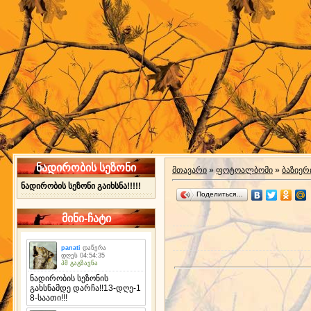
ნადირობის სეზონი
მთავარი
»
ფოტოალბომი
»
ბაზიერ
ნადირობის სეზონი გაიხსნა!!!!!
Поделиться…
მინი-ჩატი