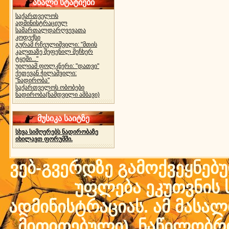
ახალი სტატიები
საქართველოს
ადმინისტრაციულ
სამართალდარღვევათა
კოდექსი
გურამ რჩეულიშვილი: "მთის
კალთაზე შეფენილ მეჩხერ
ტყეში..."
უილიამ ფოლკნერი: "დათვი"
ქეთევან ჭილაშვილი:
"ნადირობა"
საქართველოს ობობები
ნადირობა(ნამდვილი ამბავი)
მუსიკა საიტზე
სხვა სიმღერებს ნადირობაზე
იხილავთ ფორუმში.
ვებ-გვერდზე გამოქვეყნებ
უფლება ეკუთვნის ს
ადმინისტრაციას. ამ მასალი
მითითებული) ნაწილობრივ