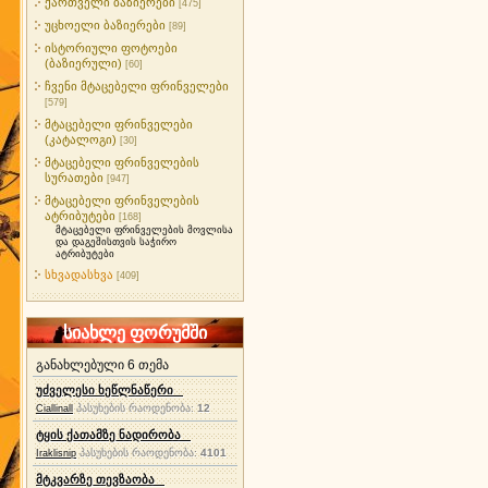
ქართველი ბაზიერები
[475]
უცხოელი ბაზიერები
[89]
ისტორიული ფოტოები
(ბაზიერული)
[60]
ჩვენი მტაცებელი ფრინველები
[579]
მტაცებელი ფრინველები
(კატალოგი)
[30]
მტაცებელი ფრინველების
სურათები
[947]
მტაცებელი ფრინველების
ატრიბუტები
[168]
მტაცებელი ფრინველების მოვლისა
და დაგეშისთვის საჭირო
ატრიბუტები
სხვადასხვა
[409]
სიახლე ფორუმში
განახლებული 6 თემა
უძველესი ხეწლნაწერი
პასუხების რაოდენობა:
12
Ciallinall
ტყის ქათამზე ნადირობა
პასუხების რაოდენობა:
4101
Iraklisnip
მტკვარზე თევზაობა