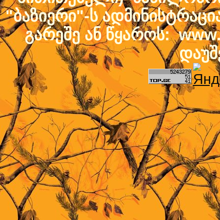
"ბაზიერი"-ს ადმინისტრაც
გარეშე ან წყაროს: www.b
დაუშ