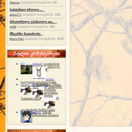
პასუხების რაოდენობა:
55
Shaman
სასტენდო სროლა ...
პასუხების რაოდენობა:
195
akson777
ბრეტონული ეპანიოლი ep...
პასუხების რაოდენობა:
256
gio90
მწყერზე ნადირობა
პასუხების რაოდენობა:
4137
Marco-Polo
ბოლო კომენტარები
gogita12
გავიხსენოთ
"ბაზიერის" პირველი
ტურნირი ❤
amindi
ხვალიდან საქართველოში
dh
სპორტინგი "გურია
ამინდი გაუარესდება
dh
"ბაზიერის"
2022"
ტურნირი
რეგიონთა
შორის
dh
"ბახმარო 2022"
ალექსანდრე ჩინჩალაძის
gocha1
კანონი
მემორიალი
ნადირობის შესახებ