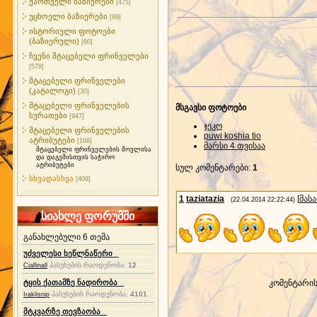
ქართველი ბაზიერები
[475]
უცხოელი ბაზიერები
[89]
ისტორიული ფოტოები
(ბაზიერული)
[60]
ჩვენი მტაცებელი ფრინველები
[579]
მტაცებელი ფრინველები
(კატალოგი)
[30]
მტაცებელი ფრინველების
მსგავსი ფოტოები
სურათები
[947]
ჯეკო
მტაცებელი ფრინველების
puwi koshia tio
ატრიბუტები
[168]
მარსი 4 თვისაა
მტაცებელი ფრინველების მოვლისა
და დაგეშისთვის საჭირო
ატრიბუტები
სულ კომენტარები
:
1
სხვადასხვა
[409]
1
taziatazia
[
მას
(22.04.2014 22:22:44)
სიახლე ფორუმში
განახლებული 6 თემა
უძველესი ხეწლნაწერი
პასუხების რაოდენობა:
12
Ciallinall
ტყის ქათამზე ნადირობა
კომენტარი
პასუხების რაოდენობა:
4101
Iraklisnip
მტკვარზე თევზაობა