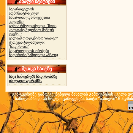
ახალი სტატიები
საქართველოს
ადმინისტრაციულ
სამართალდარღვევათა
კოდექსი
გურამ რჩეულიშვილი: "მთის
კალთაზე შეფენილ მეჩხერ
ტყეში..."
უილიამ ფოლკნერი: "დათვი"
ქეთევან ჭილაშვილი:
"ნადირობა"
საქართველოს ობობები
ნადირობა(ნამდვილი ამბავი)
მუსიკა საიტზე
სხვა სიმღერებს ნადირობაზე
იხილავთ ფორუმში.
ვებ-გვერდზე გამოქვეყნებული მასალის გამოყენების ყველა უფლ
ნაწილობრივი ან სრული გამოყენება საიტი "ბაზიერი"-ს ადმი