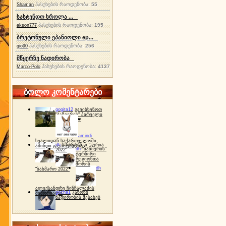
პასუხების რაოდენობა:
55
Shaman
სასტენდო სროლა ...
პასუხების რაოდენობა:
195
akson777
ბრეტონული ეპანიოლი ep...
პასუხების რაოდენობა:
256
gio90
მწყერზე ნადირობა
პასუხების რაოდენობა:
4137
Marco-Polo
ბოლო კომენტარები
gogita12
გავიხსენოთ
"ბაზიერის" პირველი
ტურნირი ❤
amindi
ხვალიდან საქართველოში
dh
სპორტინგი "გურია
ამინდი გაუარესდება
dh
"ბაზიერის"
2022"
ტურნირი
რეგიონთა
შორის
dh
"ბახმარო 2022"
ალექსანდრე ჩინჩალაძის
gocha1
კანონი
მემორიალი
ნადირობის შესახებ