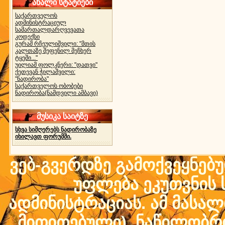
ახალი სტატიები
საქართველოს
ადმინისტრაციულ
სამართალდარღვევათა
კოდექსი
გურამ რჩეულიშვილი: "მთის
კალთაზე შეფენილ მეჩხერ
ტყეში..."
უილიამ ფოლკნერი: "დათვი"
ქეთევან ჭილაშვილი:
"ნადირობა"
საქართველოს ობობები
ნადირობა(ნამდვილი ამბავი)
მუსიკა საიტზე
სხვა სიმღერებს ნადირობაზე
იხილავთ ფორუმში.
ვებ-გვერდზე გამოქვეყნებ
უფლება ეკუთვნის ს
ადმინისტრაციას. ამ მასალი
მითითებული) ნაწილობრივ