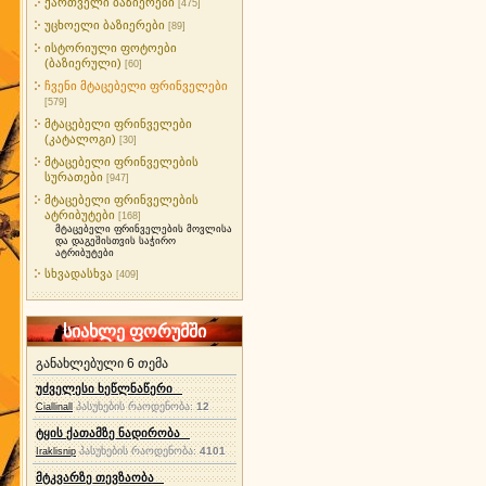
ქართველი ბაზიერები
[475]
უცხოელი ბაზიერები
[89]
ისტორიული ფოტოები
(ბაზიერული)
[60]
ჩვენი მტაცებელი ფრინველები
[579]
მტაცებელი ფრინველები
(კატალოგი)
[30]
მტაცებელი ფრინველების
სურათები
[947]
მტაცებელი ფრინველების
ატრიბუტები
[168]
მტაცებელი ფრინველების მოვლისა
და დაგეშისთვის საჭირო
ატრიბუტები
სხვადასხვა
[409]
სიახლე ფორუმში
განახლებული 6 თემა
უძველესი ხეწლნაწერი
პასუხების რაოდენობა:
12
Ciallinall
ტყის ქათამზე ნადირობა
პასუხების რაოდენობა:
4101
Iraklisnip
მტკვარზე თევზაობა