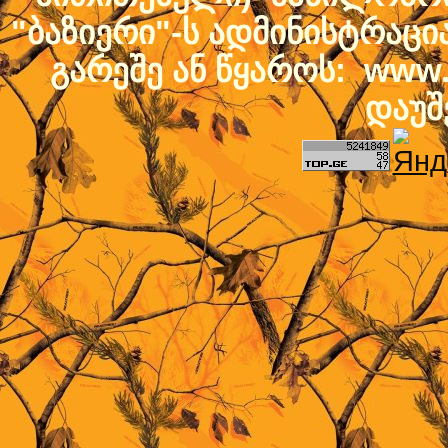
"ბაზიერი"-ს ადმინისტრაც
გარეშე ან წყაროს: www.b
დაუშ