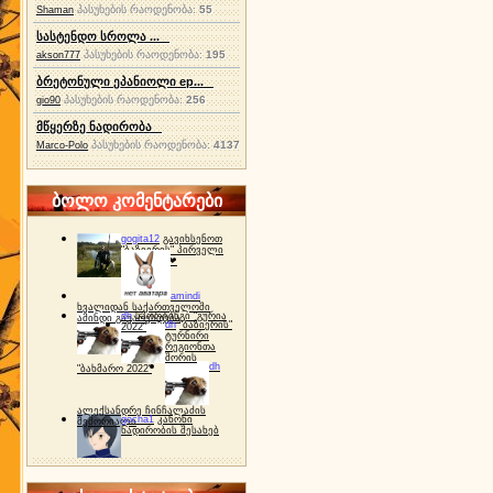
პასუხების რაოდენობა:
55
Shaman
სასტენდო სროლა ...
პასუხების რაოდენობა:
195
akson777
ბრეტონული ეპანიოლი ep...
პასუხების რაოდენობა:
256
gio90
მწყერზე ნადირობა
პასუხების რაოდენობა:
4137
Marco-Polo
ბოლო კომენტარები
gogita12
გავიხსენოთ
"ბაზიერის" პირველი
ტურნირი ❤
amindi
ხვალიდან საქართველოში
dh
სპორტინგი "გურია
ამინდი გაუარესდება
dh
"ბაზიერის"
2022"
ტურნირი
რეგიონთა
შორის
dh
"ბახმარო 2022"
ალექსანდრე ჩინჩალაძის
gocha1
კანონი
მემორიალი
ნადირობის შესახებ