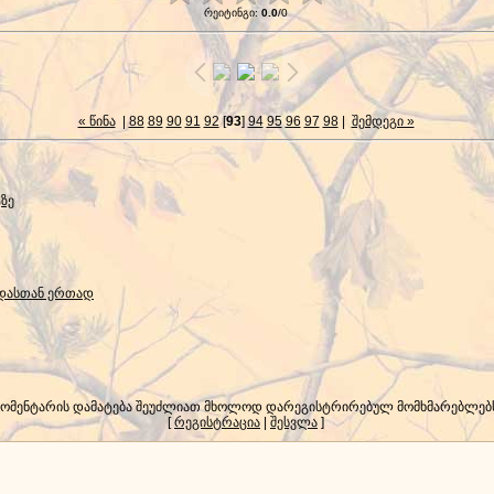
რეიტინგი
:
0.0
/
0
« წინა
|
88
89
90
91
92
[
93
]
94
95
96
97
98
|
შემდეგი »
ტზე
) დასთან ერთად
კომენტარის დამატება შეუძლიათ მხოლოდ დარეგისტრირებულ მომხმარებლებ
[
რეგისტრაცია
|
შესვლა
]