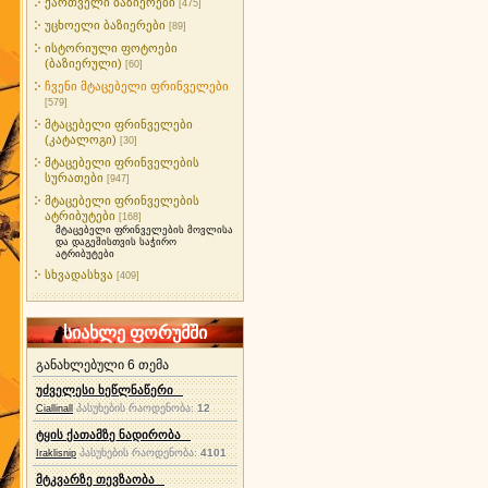
ქართველი ბაზიერები
[475]
უცხოელი ბაზიერები
[89]
ისტორიული ფოტოები
(ბაზიერული)
[60]
ჩვენი მტაცებელი ფრინველები
[579]
მტაცებელი ფრინველები
(კატალოგი)
[30]
მტაცებელი ფრინველების
სურათები
[947]
მტაცებელი ფრინველების
ატრიბუტები
[168]
მტაცებელი ფრინველების მოვლისა
და დაგეშისთვის საჭირო
ატრიბუტები
სხვადასხვა
[409]
სიახლე ფორუმში
განახლებული 6 თემა
უძველესი ხეწლნაწერი
პასუხების რაოდენობა:
12
Ciallinall
ტყის ქათამზე ნადირობა
პასუხების რაოდენობა:
4101
Iraklisnip
მტკვარზე თევზაობა