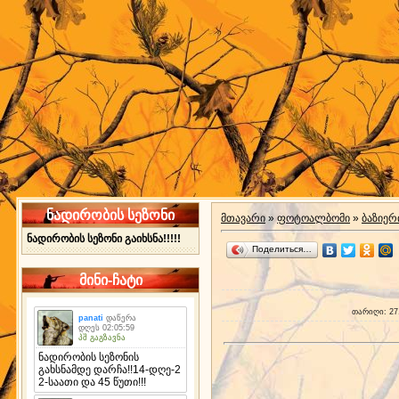
ნადირობის სეზონი
მთავარი
»
ფოტოალბომი
»
ბაზიერ
ნადირობის სეზონი გაიხსნა!!!!!
Поделиться…
მინი-ჩატი
თარიღი
: 27