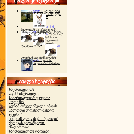
ბოლო კომენტარები
gogita12
გავიხსენოთ
"ბაზიერის" პირველი
ტურნირი ❤
amindi
ხვალიდან საქართველოში
dh
სპორტინგი "გურია
ამინდი გაუარესდება
dh
"ბაზიერის"
2022"
ტურნირი
რეგიონთა
შორის
dh
"ბახმარო 2022"
ალექსანდრე ჩინჩალაძის
gocha1
კანონი
მემორიალი
ნადირობის შესახებ
ახალი სტატიები
საქართველოს
ადმინისტრაციულ
სამართალდარღვევათა
კოდექსი
გურამ რჩეულიშვილი: "მთის
კალთაზე შეფენილ მეჩხერ
ტყეში..."
უილიამ ფოლკნერი: "დათვი"
ქეთევან ჭილაშვილი:
"ნადირობა"
საქართველოს ობობები