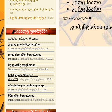
მონადირე ძაღლები
კურცჰაარი
(კატალოგი)
[52]
კურცჰაარი
მონადირე ძაღლების სურათები
[767]
ჩვენი მონადირე ძაღლები
სულ კომენტარები
:
0
[3020]
კომენტარის დ
სიახლე ფორუმში
განახლებული 6 თემა
უძველესი ხეწლნაწერი
პასუხების რაოდენობა:
12
Ciallinall
ტყის ქათამზე ნადირობა
პასუხების რაოდენობა:
4101
Iraklisnip
მტკვარზე თევზაობა
პასუხების რაოდენობა:
55
Shaman
სასტენდო სროლა ...
პასუხების რაოდენობა:
195
akson777
ბრეტონული ეპანიოლი ep...
პასუხების რაოდენობა:
256
gio90
მწყერზე ნადირობა
პასუხების რაოდენობა:
4137
Marco-Polo