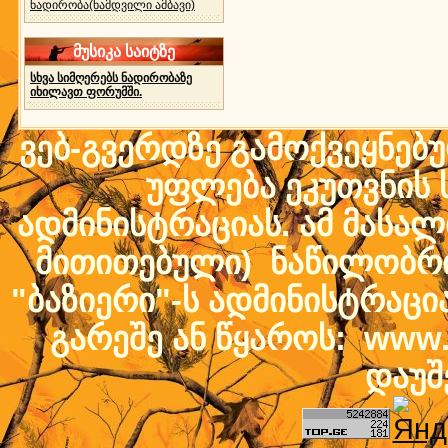
ნადირობა(ნამდვილი ამბავი)
მუსიკა საიტზე
სხვა სიმღერებს ნადირობაზე
იხილავთ ფორუმში.
ვებ-გვერდზე გამოქვეყნებ
უფლება ეკუთვნის ს
ადმინისტრაციას. ამ მასალი
მითითებული) ნაწილობრივ
"ბაზიერი"-ს ადმინისტრაც
გარეშე ან წყაროს: www.b
დაუშ