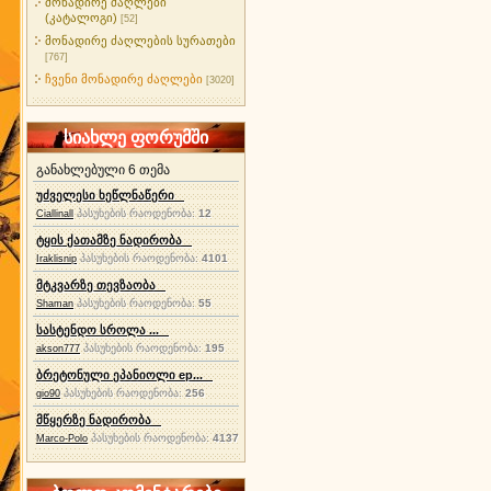
მონადირე ძაღლები
(კატალოგი)
[52]
მონადირე ძაღლების სურათები
[767]
ჩვენი მონადირე ძაღლები
[3020]
სიახლე ფორუმში
განახლებული 6 თემა
უძველესი ხეწლნაწერი
პასუხების რაოდენობა:
12
Ciallinall
ტყის ქათამზე ნადირობა
პასუხების რაოდენობა:
4101
Iraklisnip
მტკვარზე თევზაობა
პასუხების რაოდენობა:
55
Shaman
სასტენდო სროლა ...
პასუხების რაოდენობა:
195
akson777
ბრეტონული ეპანიოლი ep...
პასუხების რაოდენობა:
256
gio90
მწყერზე ნადირობა
პასუხების რაოდენობა:
4137
Marco-Polo