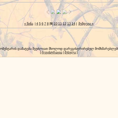
« წინა
|
4
5
6
7
8
[
9
]
10
11
12
13
14
|
შემდეგი »
კომენტარის დამატება შეუძლიათ მხოლოდ დარეგისტრირებულ მომხმარებლებ
[
რეგისტრაცია
|
შესვლა
]