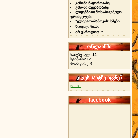
კანონი ნადირობაზე
კანონი თევზაობაზე
ლიცენზიით მოსაპოვებელი
ფრინველები
"ელექტრომანოკის" ხმები
წითელი წიგნი
არ ესროლოთ!!!
ონლაინში
საიტზე სულ:
12
სტუმარი:
12
მონადირე:
0
დღეს საიტზე იყვნენ
panati
facebook