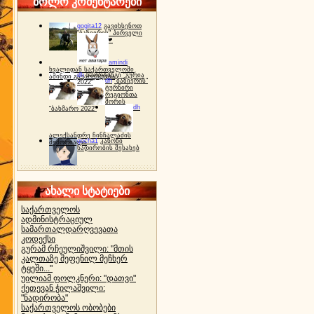
ბოლო კომენტარები
gogita12
გავიხსენოთ
"ბაზიერის" პირველი
ტურნირი ❤
amindi
ხვალიდან საქართველოში
dh
სპორტინგი "გურია
ამინდი გაუარესდება
dh
"ბაზიერის"
2022"
ტურნირი
რეგიონთა
შორის
dh
"ბახმარო 2022"
ალექსანდრე ჩინჩალაძის
gocha1
კანონი
მემორიალი
ნადირობის შესახებ
ახალი სტატიები
საქართველოს
ადმინისტრაციულ
სამართალდარღვევათა
კოდექსი
გურამ რჩეულიშვილი: "მთის
კალთაზე შეფენილ მეჩხერ
ტყეში..."
უილიამ ფოლკნერი: "დათვი"
ქეთევან ჭილაშვილი:
"ნადირობა"
საქართველოს ობობები