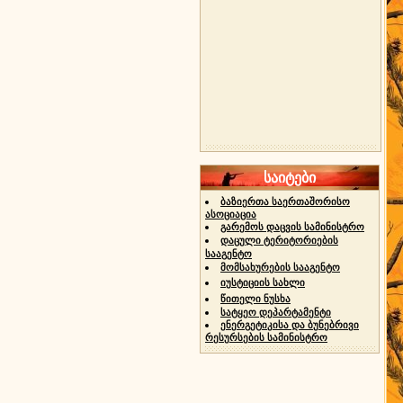
საიტები
ბაზიერთა საერთაშორისო
ასოციაცია
გარემოს დაცვის სამინისტრო
დაცული ტერიტორიების
სააგენტო
მომსახურების სააგენტო
იუსტიციის სახლი
წითელი ნუსხა
სატყეო დეპარტამენტი
ენერგეტიკისა და ბუნებრივი
რესურსების სამინისტრო