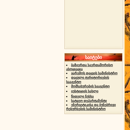
საიტები
ბაზიერთა საერთაშორისო
ასოციაცია
გარემოს დაცვის სამინისტრო
დაცული ტერიტორიების
სააგენტო
მომსახურების სააგენტო
იუსტიციის სახლი
წითელი ნუსხა
სატყეო დეპარტამენტი
ენერგეტიკისა და ბუნებრივი
რესურსების სამინისტრო