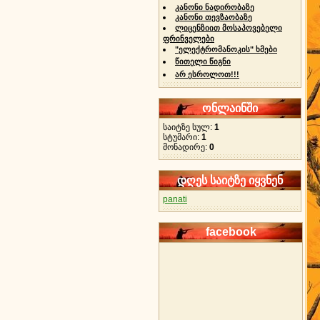
კანონი ნადირობაზე
კანონი თევზაობაზე
ლიცენზიით მოსაპოვებელი
ფრინველები
"ელექტრომანოკის" ხმები
წითელი წიგნი
არ ესროლოთ!!!
ონლაინში
საიტზე სულ:
1
სტუმარი:
1
მონადირე:
0
დღეს საიტზე იყვნენ
panati
facebook