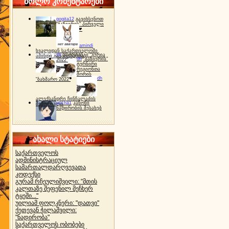
ბოლო კომენტარები
gogita12
გავიხსენოთ
"ბაზიერის" პირველი
ტურნირი ❤
amindi
ხვალიდან საქართველოში
dh
სპორტინგი "გურია
ამინდი გაუარესდება
dh
"ბაზიერის"
2022"
ტურნირი
რეგიონთა
შორის
dh
"ბახმარო 2022"
ალექსანდრე ჩინჩალაძის
gocha1
კანონი
მემორიალი
ნადირობის შესახებ
ახალი სტატიები
საქართველოს
ადმინისტრაციულ
სამართალდარღვევათა
კოდექსი
გურამ რჩეულიშვილი: "მთის
კალთაზე შეფენილ მეჩხერ
ტყეში..."
უილიამ ფოლკნერი: "დათვი"
ქეთევან ჭილაშვილი:
"ნადირობა"
საქართველოს ობობები