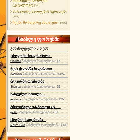
მონადირე ძაღლები
(კატალოგი)
[52]
მონადირე ძაღლების სურათები
[767]
ჩვენი მონადირე ძაღლები
[3020]
სიახლე ფორუმში
განახლებული 6 თემა
უძველესი ხეწლნაწერი
პასუხების რაოდენობა:
12
Ciallinall
ტყის ქათამზე ნადირობა
პასუხების რაოდენობა:
4101
Iraklisnip
მტკვარზე თევზაობა
პასუხების რაოდენობა:
55
Shaman
სასტენდო სროლა ...
პასუხების რაოდენობა:
195
akson777
ბრეტონული ეპანიოლი ep...
პასუხების რაოდენობა:
256
gio90
მწყერზე ნადირობა
პასუხების რაოდენობა:
4137
Marco-Polo