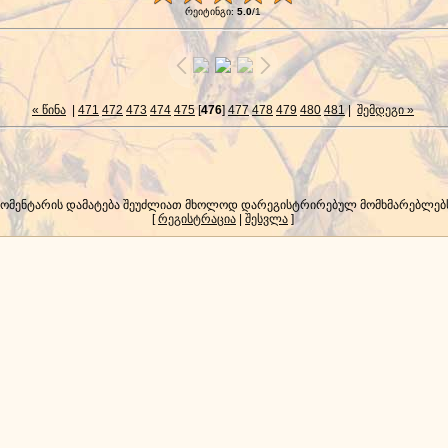
რეიტინგი
:
5.0
/
1
« წინა
|
471
472
473
474
475
[
476
]
477
478
479
480
481
|
შემდეგი »
კომენტარის დამატება შეუძლიათ მხოლოდ დარეგისტრირებულ მომხმარებლებ
[
რეგისტრაცია
|
შესვლა
]