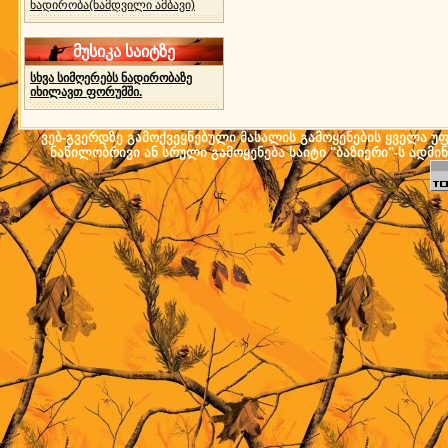
ნადირობა(ნამდვილი ამბავი)
მუსიკა საიტზე
სხვა სიმღერებს ნადირობაზე
იხილავთ ფორუმში.
ვებ-გვერდზე გამოქვეყნებული მასალის გამოყენების ყველა უფლ
ნაწილობრივი ან სრული გამოყენება საიტი "ბაზიერი"-ს ადმი