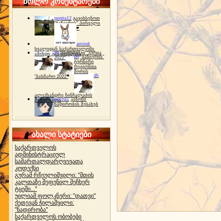
ბოლო კომენტარები
gogita12
გავიხსენოთ
"ბაზიერის" პირველი
ტურნირი ❤
amindi
ხვალიდან საქართველოში
dh
სპორტინგი "გურია
ამინდი გაუარესდება
dh
"ბაზიერის"
2022"
ტურნირი
რეგიონთა
შორის
dh
"ბახმარო 2022"
ალექსანდრე ჩინჩალაძის
gocha1
კანონი
მემორიალი
ნადირობის შესახებ
ახალი სტატიები
საქართველოს
ადმინისტრაციულ
სამართალდარღვევათა
კოდექსი
გურამ რჩეულიშვილი: "მთის
კალთაზე შეფენილ მეჩხერ
ტყეში..."
უილიამ ფოლკნერი: "დათვი"
ქეთევან ჭილაშვილი:
"ნადირობა"
საქართველოს ობობები