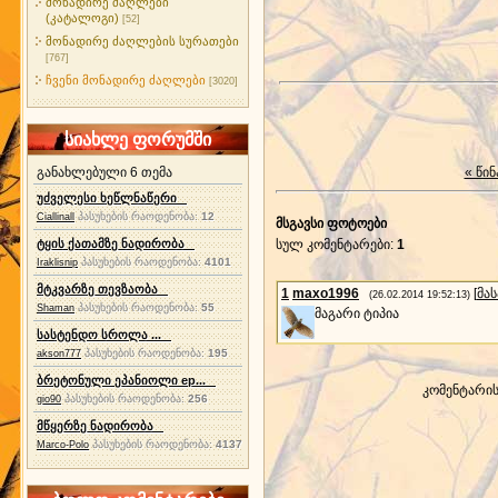
მონადირე ძაღლები
(კატალოგი)
[52]
მონადირე ძაღლების სურათები
[767]
ჩვენი მონადირე ძაღლები
[3020]
სიახლე ფორუმში
განახლებული 6 თემა
« წინ
უძველესი ხეწლნაწერი
პასუხების რაოდენობა:
12
Ciallinall
მსგავსი ფოტოები
ტყის ქათამზე ნადირობა
სულ კომენტარები
:
1
პასუხების რაოდენობა:
4101
Iraklisnip
მტკვარზე თევზაობა
1
maxo1996
[
მა
(26.02.2014 19:52:13)
პასუხების რაოდენობა:
55
Shaman
მაგარი ტიპია
სასტენდო სროლა ...
პასუხების რაოდენობა:
195
akson777
ბრეტონული ეპანიოლი ep...
კომენტარი
პასუხების რაოდენობა:
256
gio90
მწყერზე ნადირობა
პასუხების რაოდენობა:
4137
Marco-Polo