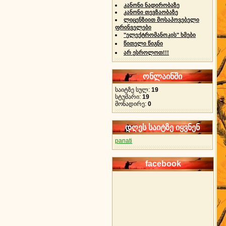
კანონი ნადირობაზე
კანონი თევზაობაზე
ლიცენზიით მოსაპოვებელი
ფრინველები
"ელექტრომანოკის" ხმები
წითელი წიგნი
არ ესროლოთ!!!
ონლაინში
საიტზე სულ:
19
სტუმარი:
19
მონადირე:
0
დღეს საიტზე იყვნენ
panati
facebook