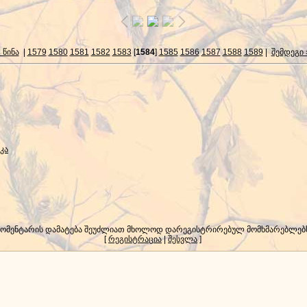
 წინა
|
1579
1580
1581
1582
1583
[
1584
]
1585
1586
1587
1588
1589
|
შემდეგი 
კა
კომენტარის დამატება შეუძლიათ მხოლოდ დარეგისტრირებულ მომხმარებლებ
[
რეგისტრაცია
|
შესვლა
]