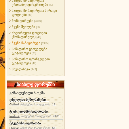
საიტის მონადირეთა
ერთობლივი სურათები
[43]
საიტის მონადირეთა პირადი
ფოტოები
[59]
მონადირეები
[3110]
ჩვენი შვილები
[96]
ისტორიული ფოტოები
(მონადირული)
[46]
ჩვენი ნანადირევი
[1985]
სანადირო ცხოველები
(კატალოგი)
[23]
სანადირო ფრინველები
(კატალოგი)
[47]
სხვადასხვა
[242]
სიახლე ფორუმში
განახლებული 6 თემა
უძველესი ხეწლნაწერი
პასუხების რაოდენობა:
12
Ciallinall
ტყის ქათამზე ნადირობა
პასუხების რაოდენობა:
4101
Iraklisnip
მტკვარზე თევზაობა
პასუხების რაოდენობა:
55
Shaman