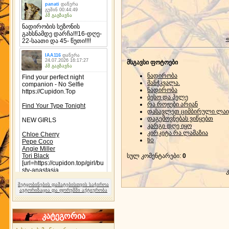
«
მსგავსი ფოტოები
ნადირობა
მანჭკვალა.
ნადირობა
ბესო და პელე
რა როჟები არიან
დასავლეთ ციმბირული ლაი
დაგემოვნებას ვიწყებთ
კარგი დღე იყო
კირკიტა რა ლამაზია
tio
სულ კომენტარები
:
0
შეტყობინების დამატებისთვის საჭიროა
ავტორიზაცია და ფორუმში აქტიურობა
კატეგორია