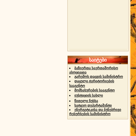
საიტები
ბაზიერთა საერთაშორისო
ასოციაცია
გარემოს დაცვის სამინისტრო
დაცული ტერიტორიების
სააგენტო
მომსახურების სააგენტო
იუსტიციის სახლი
წითელი ნუსხა
სატყეო დეპარტამენტი
ენერგეტიკისა და ბუნებრივი
რესურსების სამინისტრო