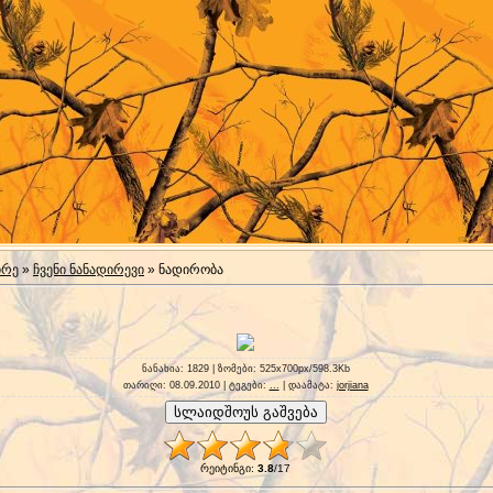
ირე
»
ჩვენი ნანადირევი
» ნადირობა
ნანახია
: 1829 |
ზომები
: 525x700px/598.3Kb
თარიღი
: 08.09.2010 |
ტეგები
:
...
|
დაამატა
:
jorjiana
რეიტინგი
:
3.8
/
17