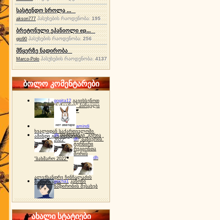
სასტენდო სროლა ...
პასუხების რაოდენობა:
195
akson777
ბრეტონული ეპანიოლი ep...
პასუხების რაოდენობა:
256
gio90
მწყერზე ნადირობა
პასუხების რაოდენობა:
4137
Marco-Polo
ბოლო კომენტარები
gogita12
გავიხსენოთ
"ბაზიერის" პირველი
ტურნირი ❤
amindi
ხვალიდან საქართველოში
dh
სპორტინგი "გურია
ამინდი გაუარესდება
dh
"ბაზიერის"
2022"
ტურნირი
რეგიონთა
შორის
dh
"ბახმარო 2022"
ალექსანდრე ჩინჩალაძის
gocha1
კანონი
მემორიალი
ნადირობის შესახებ
ახალი სტატიები