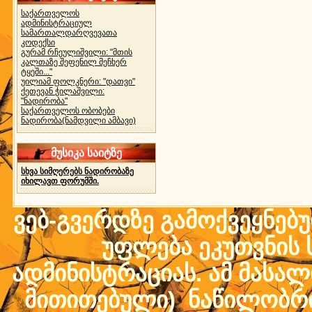
საქართველოს
ადმინისტრაციულ
სამართალდარღვევათა
კოდექსი
გურამ რჩეულიშვილი: "მთის
კალთაზე შეფენილ მეჩხერ
ტყეში..."
უილიამ ფოლკნერი: "დათვი"
ქეთევან ჭილაშვილი:
"ნადირობა"
საქართველოს ობობები
ნადირობა(ნამდვილი ამბავი)
მუსიკა საიტზე
სხვა სიმღერებს ნადირობაზე
იხილავთ ფორუმში.
ვებ-გვერდზე გამოქვეყნებ
უფლება ეკუთვნის ს
ადმინისტრაციას. ამ მასალი
მითითებული) ნაწილობრივ