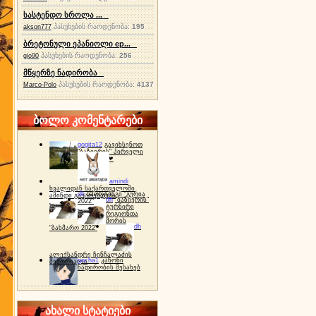
სასტენდო სროლა ...
პასუხების რაოდენობა:
195
akson777
ბრეტონული ეპანიოლი ep...
პასუხების რაოდენობა:
256
gio90
მწყერზე ნადირობა
პასუხების რაოდენობა:
4137
Marco-Polo
ბოლო კომენტარები
gogita12
გავიხსენოთ
"ბაზიერის" პირველი
ტურნირი ❤
amindi
ხვალიდან საქართველოში
dh
სპორტინგი "გურია
ამინდი გაუარესდება
dh
"ბაზიერის"
2022"
ტურნირი
რეგიონთა
შორის
dh
"ბახმარო 2022"
ალექსანდრე ჩინჩალაძის
gocha1
კანონი
მემორიალი
ნადირობის შესახებ
ახალი სტატიები