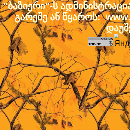
"ბაზიერი"-ს ადმინისტრაც
გარეშე ან წყაროს: www.b
დაუშ