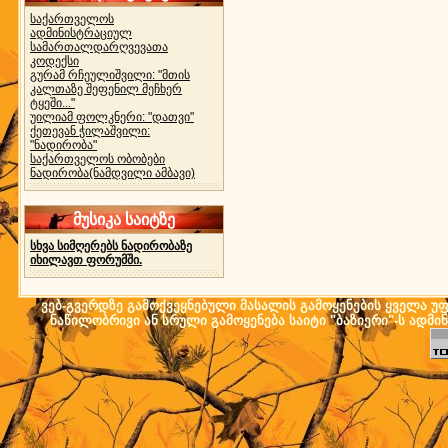
საქართველოს
ადმინისტრაციულ
სამართალდარღვევათა
კოდექსი
გურამ რჩეულიშვილი: "მთის
კალთაზე შეფენილ მეჩხერ
ტყეში..."
უილიამ ფოლკნერი: "დათვი"
ქეთევან ჭილაშვილი:
"ნადირობა"
საქართველოს ობობები
ნადირობა(ნამდვილი ამბავი)
მუსიკა საიტზე
სხვა სიმღერებს ნადირობაზე
იხილავთ ფორუმში.
ვებ-გვერდზე გამოქვეყნებული მასალის გამოყენების ყველა უფლ
ნაწილობრივი ან სრული გამოყენება საიტი "ბაზიერი"-ს ადმი