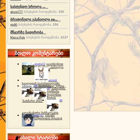
სასტენდო სროლა ...
პასუხების რაოდენობა:
195
akson777
ბრეტონული ეპანიოლი ep...
პასუხების რაოდენობა:
256
gio90
მწყერზე ნადირობა
პასუხების რაოდენობა:
4137
Marco-Polo
ბოლო კომენტარები
gogita12
გავიხსენოთ
"ბაზიერის" პირველი
ტურნირი ❤
amindi
ხვალიდან საქართველოში
dh
სპორტინგი "გურია
ამინდი გაუარესდება
dh
"ბაზიერის"
2022"
ტურნირი
რეგიონთა
შორის
dh
"ბახმარო 2022"
ალექსანდრე ჩინჩალაძის
gocha1
კანონი
მემორიალი
ნადირობის შესახებ
ახალი სტატიები