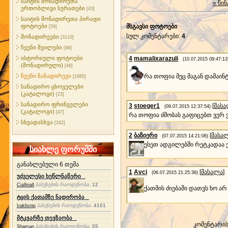
საიტის მონადირეთა
« წინ
ერთობლივი სურათები
[43]
საიტის მონადირეთა პირადი
ფოტოები
მსგავსი ფოტოები
[59]
სულ კომენტარები
:
4
მონადირეები
[3110]
ჩვენი შვილები
[96]
ისტორიული ფოტოები
4
mamalixarazuli
(10.07.2015 09:47:13
(მონადირული)
[46]
რა თოფია მეც მაგან დამაინტ
ჩვენი ნანადირევი
[1985]
სანადირო ცხოველები
(კატალოგი)
[23]
სანადირო ფრინველები
3
stoeger1
[
მას
(09.07.2015 12:37:54)
(კატალოგი)
[47]
რა თოფია ძმობას გაფიცებთ ვერ ვი
სხვადასხვა
[242]
2
ბაზიერი
[
მასა
(07.07.2015 14:21:06)
ესეთ ადგილებში რეტკადაა 
სიახლე ფორუმში
განახლებული 6 თემა
1
Avci
[
მასალა
]
(06.07.2015 21:25:36)
უძველესი ხეწლნაწერი
პასუხების რაოდენობა:
12
Ciallinall
ქათმის ძიებაში დათვს ხო არ
ტყის ქათამზე ნადირობა
პასუხების რაოდენობა:
4101
Iraklisnip
მტკვარზე თევზაობა
კომენტარი
პასუხების რაოდენობა:
55
Shaman