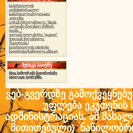
საქართველოს
ადმინისტრაციულ
სამართალდარღვევათა
კოდექსი
გურამ რჩეულიშვილი: "მთის
კალთაზე შეფენილ მეჩხერ
ტყეში..."
უილიამ ფოლკნერი: "დათვი"
ქეთევან ჭილაშვილი:
"ნადირობა"
საქართველოს ობობები
ნადირობა(ნამდვილი ამბავი)
მუსიკა საიტზე
სხვა სიმღერებს ნადირობაზე
იხილავთ ფორუმში.
ვებ-გვერდზე გამოქვეყნებ
უფლება ეკუთვნის ს
ადმინისტრაციას. ამ მასალი
მითითებული) ნაწილობრივ