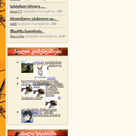
სასტენდო სროლა ...
პასუხების რაოდენობა:
195
akson777
ბრეტონული ეპანიოლი ep...
პასუხების რაოდენობა:
256
gio90
მწყერზე ნადირობა
პასუხების რაოდენობა:
4137
Marco-Polo
ბოლო კომენტარები
gogita12
გავიხსენოთ
"ბაზიერის" პირველი
ტურნირი ❤
amindi
ხვალიდან საქართველოში
dh
სპორტინგი "გურია
ამინდი გაუარესდება
dh
"ბაზიერის"
2022"
ტურნირი
რეგიონთა
შორის
dh
"ბახმარო 2022"
ალექსანდრე ჩინჩალაძის
gocha1
კანონი
მემორიალი
ნადირობის შესახებ
ახალი სტატიები