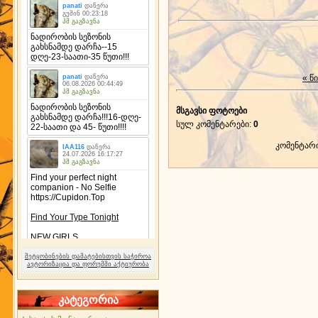
« წ
მსგავსი ფოტოები
სულ კომენტარები
:
0
კომენტარ
შეტყობინების დამატებისთვის საჭიროა
ავტორიზაცია და ფორუმში აქტიურობა
კატეგორია