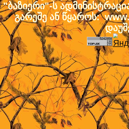
"ბაზიერი"-ს ადმინისტრაც
გარეშე ან წყაროს: www.b
დაუშ