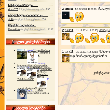
სასტენდო სროლა ...
3
landia
[
მასალა
]
პასუხების რაოდენობა:
195
(21.12.2014 18:11:15)
akson777
ბრეტონული ეპანიოლი ep...
პასუხების რაოდენობა:
256
gio90
მწყერზე ნადირობა
პასუხების რაოდენობა:
4137
Marco-Polo
2
tura11
[
მასალა
(21.12.2014 13:20:25)
ბოლო კომენტარები
gogita12
გავიხსენოთ
1
tura11
[
მასალა
(21.12.2014 13:20:17)
"ბაზიერის" პირველი
ტურნირი ❤
სად მოინადირე მეგობარო
amindi
ხვალიდან საქართველოში
dh
სპორტინგი "გურია
ამინდი გაუარესდება
dh
"ბაზიერის"
2022"
ტურნირი
კომენტარი
რეგიონთა
შორის
dh
"ბახმარო 2022"
ალექსანდრე ჩინჩალაძის
gocha1
კანონი
მემორიალი
ნადირობის შესახებ
ახალი სტატიები