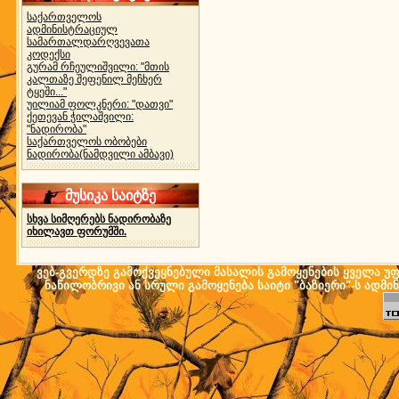
საქართველოს
ადმინისტრაციულ
სამართალდარღვევათა
კოდექსი
გურამ რჩეულიშვილი: "მთის
კალთაზე შეფენილ მეჩხერ
ტყეში..."
უილიამ ფოლკნერი: "დათვი"
ქეთევან ჭილაშვილი:
"ნადირობა"
საქართველოს ობობები
ნადირობა(ნამდვილი ამბავი)
მუსიკა საიტზე
სხვა სიმღერებს ნადირობაზე
იხილავთ ფორუმში.
ვებ-გვერდზე გამოქვეყნებული მასალის გამოყენების ყველა უფლ
ნაწილობრივი ან სრული გამოყენება საიტი "ბაზიერი"-ს ადმი