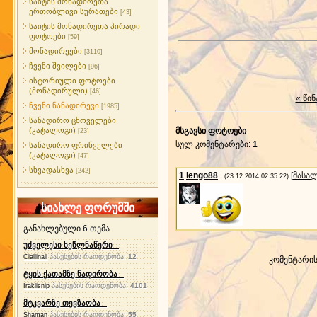
საიტის მონადირეთა
ერთობლივი სურათები
[43]
საიტის მონადირეთა პირადი
ფოტოები
[59]
მონადირეები
[3110]
ჩვენი შვილები
[96]
ისტორიული ფოტოები
(მონადირული)
[46]
« წინ
ჩვენი ნანადირევი
[1985]
სანადირო ცხოველები
(კატალოგი)
მსგავსი ფოტოები
[23]
სულ კომენტარები
:
1
სანადირო ფრინველები
(კატალოგი)
[47]
სხვადასხვა
[242]
1
lengo88
[
მასა
(23.12.2014 02:35:22)
სიახლე ფორუმში
განახლებული 6 თემა
უძველესი ხეწლნაწერი
პასუხების რაოდენობა:
12
Ciallinall
კომენტარი
ტყის ქათამზე ნადირობა
პასუხების რაოდენობა:
4101
Iraklisnip
მტკვარზე თევზაობა
პასუხების რაოდენობა:
55
Shaman