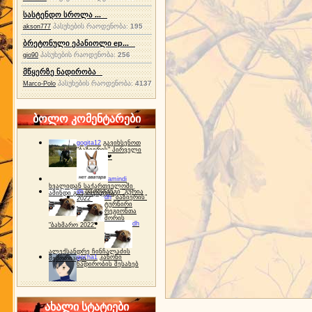
სასტენდო სროლა ...
პასუხების რაოდენობა:
195
akson777
ბრეტონული ეპანიოლი ep...
პასუხების რაოდენობა:
256
gio90
მწყერზე ნადირობა
პასუხების რაოდენობა:
4137
Marco-Polo
ბოლო კომენტარები
gogita12
გავიხსენოთ
"ბაზიერის" პირველი
ტურნირი ❤
amindi
ხვალიდან საქართველოში
dh
სპორტინგი "გურია
ამინდი გაუარესდება
dh
"ბაზიერის"
2022"
ტურნირი
რეგიონთა
შორის
dh
"ბახმარო 2022"
ალექსანდრე ჩინჩალაძის
gocha1
კანონი
მემორიალი
ნადირობის შესახებ
ახალი სტატიები