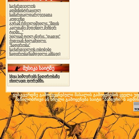
საქართველოს
ადმინისტრაციულ
სამართალდარღვევათა
კოდექსი
გურამ რჩეულიშვილი: "მთის
კალთაზე შეფენილ მეჩხერ
ტყეში..."
უილიამ ფოლკნერი: "დათვი"
ქეთევან ჭილაშვილი:
"ნადირობა"
საქართველოს ობობები
ნადირობა(ნამდვილი ამბავი)
მუსიკა საიტზე
სხვა სიმღერებს ნადირობაზე
იხილავთ ფორუმში.
ვებ-გვერდზე გამოქვეყნებული მასალის გამოყენების ყველა უფლ
ნაწილობრივი ან სრული გამოყენება საიტი "ბაზიერი"-ს ადმი