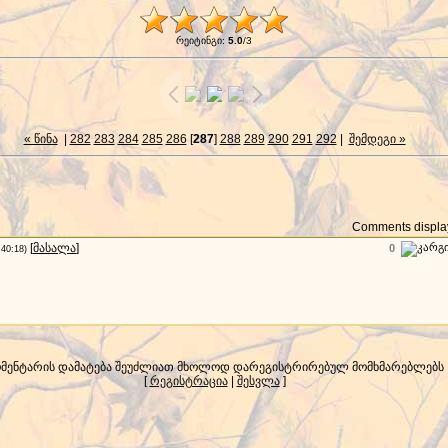
რეიტინგი
:
5.0
/
3
« წინა
|
282
283
284
285
286
[
287
]
288
289
290
291
292
|
შემდეგი »
Comments display
[
მასალა
]
0
:40:18)
მენტარის დამატება შეუძლიათ მხოლოდ დარეგისტრირებულ მომხმარებლებს
[
რეგისტრაცია
|
შესვლა
]