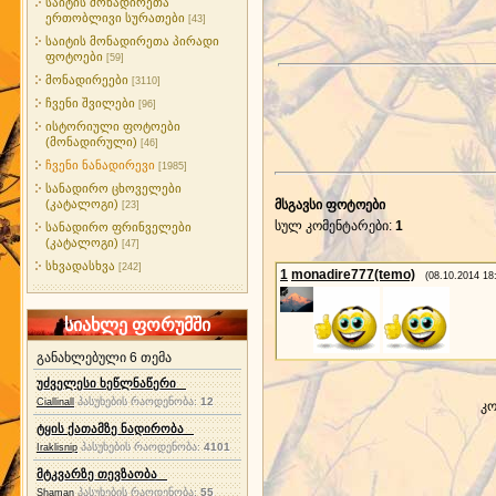
საიტის მონადირეთა
ერთობლივი სურათები
[43]
საიტის მონადირეთა პირადი
ფოტოები
[59]
მონადირეები
[3110]
ჩვენი შვილები
[96]
ისტორიული ფოტოები
(მონადირული)
[46]
ჩვენი ნანადირევი
[1985]
სანადირო ცხოველები
(კატალოგი)
მსგავსი ფოტოები
[23]
სულ კომენტარები
:
1
სანადირო ფრინველები
(კატალოგი)
[47]
სხვადასხვა
[242]
1
monadire777(temo)
(08.10.2014 18
სიახლე ფორუმში
განახლებული 6 თემა
უძველესი ხეწლნაწერი
პასუხების რაოდენობა:
12
Ciallinall
კო
ტყის ქათამზე ნადირობა
პასუხების რაოდენობა:
4101
Iraklisnip
მტკვარზე თევზაობა
პასუხების რაოდენობა:
55
Shaman