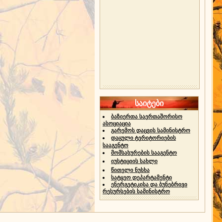
საიტები
ბაზიერთა საერთაშორისო
ასოციაცია
გარემოს დაცვის სამინისტრო
დაცული ტერიტორიების
სააგენტო
მომსახურების სააგენტო
იუსტიციის სახლი
წითელი ნუსხა
სატყეო დეპარტამენტი
ენერგეტიკისა და ბუნებრივი
რესურსების სამინისტრო