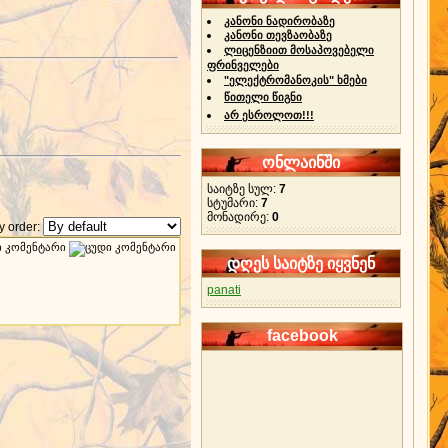
კანონი ნადირობაზე
კანონი თევზაობაზე
ლიცენზიით მოსაპოვებელი
ფრინველები
"ელექტრომანოკის" ხმები
წითელი წიგნი
არ ესროლოთ!!!
ონლაინში
საიტზე სულ:
7
სტუმარი:
7
მონადირე:
0
 order:
დღეს საიტზე იყვნენ
panati
facebook