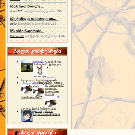
სასტენდო სროლა ...
პასუხების რაოდენობა:
195
akson777
ბრეტონული ეპანიოლი ep...
პასუხების რაოდენობა:
256
gio90
მწყერზე ნადირობა
პასუხების რაოდენობა:
4137
Marco-Polo
ბოლო კომენტარები
gogita12
გავიხსენოთ
"ბაზიერის" პირველი
ტურნირი ❤
amindi
ხვალიდან საქართველოში
dh
სპორტინგი "გურია
ამინდი გაუარესდება
dh
"ბაზიერის"
2022"
ტურნირი
რეგიონთა
შორის
dh
"ბახმარო 2022"
ალექსანდრე ჩინჩალაძის
gocha1
კანონი
მემორიალი
ნადირობის შესახებ
ახალი სტატიები