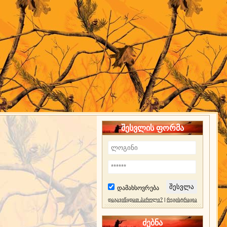
შესვლის ფორმა
დამახსოვრება
დაგავიწყდათ პაროლი?
|
რეგისტრაცია
ძებნა