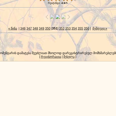
რეიტინგი
:
4.6
/
5
« წინა
|
346
347
348
349
350
[
351
]
352
353
354
355
356
|
შემდეგი »
კომენტარის დამატება შეუძლიათ მხოლოდ დარეგისტრირებულ მომხმარებლებ
[
რეგისტრაცია
|
შესვლა
]