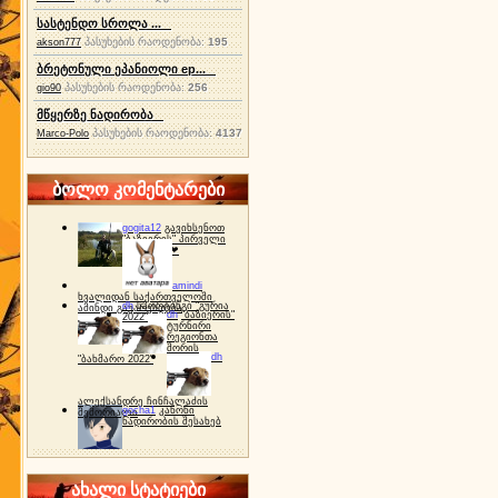
სასტენდო სროლა ...
პასუხების რაოდენობა:
195
akson777
ბრეტონული ეპანიოლი ep...
პასუხების რაოდენობა:
256
gio90
მწყერზე ნადირობა
პასუხების რაოდენობა:
4137
Marco-Polo
ბოლო კომენტარები
gogita12
გავიხსენოთ
"ბაზიერის" პირველი
ტურნირი ❤
amindi
ხვალიდან საქართველოში
dh
სპორტინგი "გურია
ამინდი გაუარესდება
dh
"ბაზიერის"
2022"
ტურნირი
რეგიონთა
შორის
dh
"ბახმარო 2022"
ალექსანდრე ჩინჩალაძის
gocha1
კანონი
მემორიალი
ნადირობის შესახებ
ახალი სტატიები