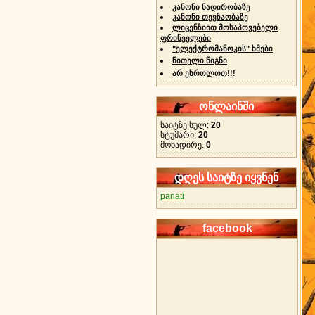
კანონი ნადირობაზე
კანონი თევზაობაზე
ლიცენზიით მოსაპოვებელი
ფრინველები
"ელექტრომანოკის" ხმები
წითელი წიგნი
არ ესროლოთ!!!
ონლაინში
საიტზე სულ:
20
სტუმარი:
20
მონადირე:
0
დღეს საიტზე იყვნენ
panati
facebook