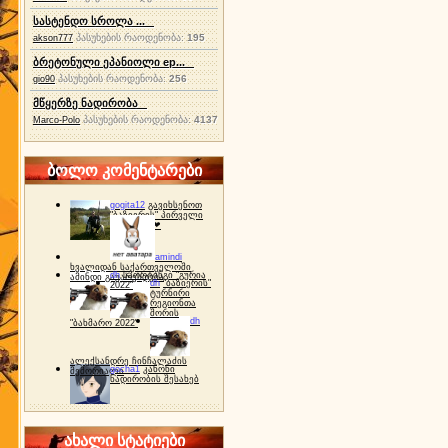
სასტენდო სროლა ...
პასუხების რაოდენობა:
195
akson777
ბრეტონული ეპანიოლი ep...
პასუხების რაოდენობა:
256
gio90
მწყერზე ნადირობა
პასუხების რაოდენობა:
4137
Marco-Polo
ბოლო კომენტარები
gogita12
გავიხსენოთ
"ბაზიერის" პირველი
ტურნირი ❤
amindi
ხვალიდან საქართველოში
dh
სპორტინგი "გურია
ამინდი გაუარესდება
dh
"ბაზიერის"
2022"
ტურნირი
რეგიონთა
შორის
dh
"ბახმარო 2022"
ალექსანდრე ჩინჩალაძის
gocha1
კანონი
მემორიალი
ნადირობის შესახებ
ახალი სტატიები