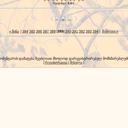
რეიტინგი
:
5.0
/
1
« წინა
|
384
385
386
387
388
[
389
]
390
391
392
393
394
|
შემდეგი »
კომენტარის დამატება შეუძლიათ მხოლოდ დარეგისტრირებულ მომხმარებლებ
[
რეგისტრაცია
|
შესვლა
]