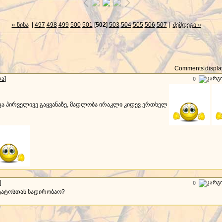
« წინა
|
497
498
499
500
501
[
502
]
503
504
505
506
507
|
შემდეგი »
Comments display
ლა
]
0
აცა პირველივე გაყვანაზე, მადლობა ირაკლი კიდევ ერთხელ
]
0
 ტატოსთან ნადირობაო?