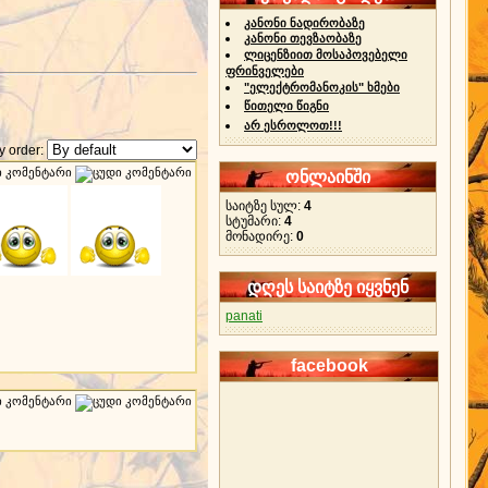
კანონი ნადირობაზე
კანონი თევზაობაზე
ლიცენზიით მოსაპოვებელი
ფრინველები
"ელექტრომანოკის" ხმები
წითელი წიგნი
არ ესროლოთ!!!
 order:
ონლაინში
საიტზე სულ:
4
სტუმარი:
4
მონადირე:
0
დღეს საიტზე იყვნენ
panati
facebook