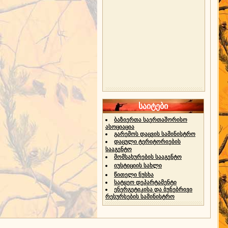
საიტები
ბაზიერთა საერთაშორისო
ასოციაცია
გარემოს დაცვის სამინისტრო
დაცული ტერიტორიების
სააგენტო
მომსახურების სააგენტო
იუსტიციის სახლი
წითელი ნუსხა
სატყეო დეპარტამენტი
ენერგეტიკისა და ბუნებრივი
რესურსების სამინისტრო