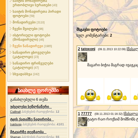
საიტის მონადირეთა
ერთობლივი სურათები
[43]
საიტის მონადირეთა პირადი
ფოტოები
[59]
მონადირეები
[3110]
ჩვენი შვილები
[96]
მსგავსი ფოტოები
ისტორიული ფოტოები
სულ კომენტარები
:
2
(მონადირული)
[46]
ჩვენი ნანადირევი
[1985]
2
tatoxoni
[
მასა
(09.11.2013 10:22:09)
სანადირო ცხოველები
(კატალოგი)
[23]
სანადირო ფრინველები
მაგარი ბიჭია მაგრად ივაჟკ
(კატალოგი)
[47]
სხვადასხვა
[242]
სიახლე ფორუმში
განახლებული 6 თემა
უძველესი ხეწლნაწერი
პასუხების რაოდენობა:
12
Ciallinall
1
77777
[
მასალა
(09.11.2013 01:16:32)
ტატო რაო როქსიმ მომწონს
ტყის ქათამზე ნადირობა
პასუხების რაოდენობა:
4101
Iraklisnip
მტკვარზე თევზაობა
პასუხების რაოდენობა:
55
Shaman