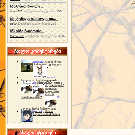
კო
სასტენდო სროლა ...
პასუხების რაოდენობა:
195
akson777
ბრეტონული ეპანიოლი ep...
პასუხების რაოდენობა:
256
gio90
მწყერზე ნადირობა
პასუხების რაოდენობა:
4137
Marco-Polo
ბოლო კომენტარები
gogita12
გავიხსენოთ
"ბაზიერის" პირველი
ტურნირი ❤
amindi
ხვალიდან საქართველოში
dh
სპორტინგი "გურია
ამინდი გაუარესდება
dh
"ბაზიერის"
2022"
ტურნირი
რეგიონთა
შორის
dh
"ბახმარო 2022"
ალექსანდრე ჩინჩალაძის
gocha1
კანონი
მემორიალი
ნადირობის შესახებ
ახალი სტატიები