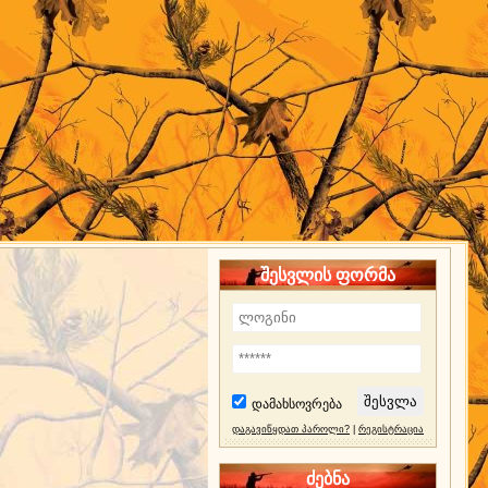
შესვლის ფორმა
დამახსოვრება
დაგავიწყდათ პაროლი?
|
რეგისტრაცია
ძებნა