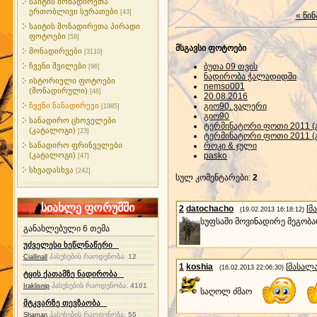
საიტის მონადირეთა
ერთობლივი სურათები
[43]
« წინ
საიტის მონადირეთა პირადი
ფოტოები
[59]
მსგავსი ფოტოები
მონადირეები
[3110]
ჩვენი შვილები
ბუთა 09 თვის
[96]
ნადირობა ჭალადიდში
ისტორიული ფოტოები
nemso001
(მონადირული)
[46]
20.08.2016
ჩვენი ნანადირევი
გიო90. ვალერი
[1985]
გიო90
სანადირო ცხოველები
ტერმინატორი ფოთი 2011 (
(კატალოგი)
[23]
ტერმინატორი ფოთი 2011 (
სანადირო ფრინველები
როკი & ჯული
(კატალოგი)
pasko
[47]
სხვადასხვა
[242]
სულ კომენტარები
:
2
სიახლე ფორუმში
2
datochacho
[
მ
(19.02.2013 16:18:12)
სუფსაში მოვინადირე მეგობ
განახლებული 6 თემა
უძველესი ხეწლნაწერი
პასუხების რაოდენობა:
12
Ciallinall
1
koshia
[
მასალ
(16.02.2013 22:06:30)
ტყის ქათამზე ნადირობა
პასუხების რაოდენობა:
4101
Iraklisnip
საღოლ ძმაო
მტკვარზე თევზაობა
პასუხების რაოდენობა:
55
Shaman