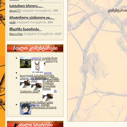
სასტენდო სროლა ...
კომენტარი
პასუხების რაოდენობა:
195
akson777
ბრეტონული ეპანიოლი ep...
პასუხების რაოდენობა:
256
gio90
მწყერზე ნადირობა
პასუხების რაოდენობა:
4137
Marco-Polo
ბოლო კომენტარები
gogita12
გავიხსენოთ
"ბაზიერის" პირველი
ტურნირი ❤
amindi
ხვალიდან საქართველოში
dh
სპორტინგი "გურია
ამინდი გაუარესდება
dh
"ბაზიერის"
2022"
ტურნირი
რეგიონთა
შორის
dh
"ბახმარო 2022"
ალექსანდრე ჩინჩალაძის
gocha1
კანონი
მემორიალი
ნადირობის შესახებ
ახალი სტატიები