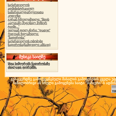
საქართველოს
ადმინისტრაციულ
სამართალდარღვევათა
კოდექსი
გურამ რჩეულიშვილი: "მთის
კალთაზე შეფენილ მეჩხერ
ტყეში..."
უილიამ ფოლკნერი: "დათვი"
ქეთევან ჭილაშვილი:
"ნადირობა"
საქართველოს ობობები
ნადირობა(ნამდვილი ამბავი)
მუსიკა საიტზე
სხვა სიმღერებს ნადირობაზე
იხილავთ ფორუმში.
ვებ-გვერდზე გამოქვეყნებული მასალის გამოყენების ყველა უფლ
ნაწილობრივი ან სრული გამოყენება საიტი "ბაზიერი"-ს ადმი