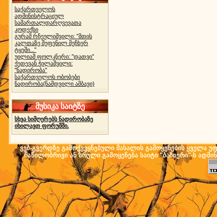
საქართველოს
ადმინისტრაციულ
სამართალდარღვევათა
კოდექსი
გურამ რჩეულიშვილი: "მთის
კალთაზე შეფენილ მეჩხერ
ტყეში..."
უილიამ ფოლკნერი: "დათვი"
ქეთევან ჭილაშვილი:
"ნადირობა"
საქართველოს ობობები
ნადირობა(ნამდვილი ამბავი)
მუსიკა საიტზე
სხვა სიმღერებს ნადირობაზე
იხილავთ ფორუმში.
ვებ-გვერდზე გამოქვეყნებული მასალის გამოყენების ყველა უფლ
ნაწილობრივი ან სრული გამოყენება საიტი "ბაზიერი"-ს ადმი