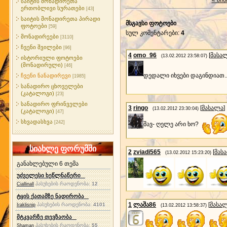
« წინ
საიტის მონადირეთა
ერთობლივი სურათები
[43]
საიტის მონადირეთა პირადი
მსგავსი ფოტოები
ფოტოები
[59]
სულ კომენტარები
:
4
მონადირეები
[3110]
ჩვენი შვილები
[96]
4
omo_96
[
მასა
(13.02.2012 23:58:07)
ისტორიული ფოტოები
(მონადირული)
[46]
დედალი იხვები დაგინდიათ.
ჩვენი ნანადირევი
[1985]
სანადირო ცხოველები
(კატალოგი)
[23]
სანადირო ფრინველები
3
ringo
[
მასალა
]
(13.02.2012 23:30:04)
(კატალოგი)
[47]
სხვადასხვა
[242]
შავ- ღელე არი ხო?
სიახლე ფორუმში
2
zviadi565
[
მას
(13.02.2012 15:23:20)
განახლებული 6 თემა
უძველესი ხეწლნაწერი
პასუხების რაოდენობა:
12
Ciallinall
ტყის ქათამზე ნადირობა
1
ლაშა86
[
მასა
პასუხების რაოდენობა:
4101
Iraklisnip
(13.02.2012 13:58:37)
მტკვარზე თევზაობა
პასუხების რაოდენობა:
55
Shaman