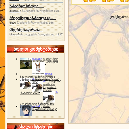
სასტენდო სროლა ...
პასუხების რაოდენობა:
195
akson777
კომენტარი
ბრეტონული ეპანიოლი ep...
პასუხების რაოდენობა:
256
gio90
მწყერზე ნადირობა
პასუხების რაოდენობა:
4137
Marco-Polo
ბოლო კომენტარები
gogita12
გავიხსენოთ
"ბაზიერის" პირველი
ტურნირი ❤
amindi
ხვალიდან საქართველოში
dh
სპორტინგი "გურია
ამინდი გაუარესდება
dh
"ბაზიერის"
2022"
ტურნირი
რეგიონთა
შორის
dh
"ბახმარო 2022"
ალექსანდრე ჩინჩალაძის
gocha1
კანონი
მემორიალი
ნადირობის შესახებ
ახალი სტატიები