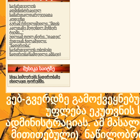
საქართველოს
ადმინისტრაციულ
სამართალდარღვევათა
კოდექსი
გურამ რჩეულიშვილი: "მთის
კალთაზე შეფენილ მეჩხერ
ტყეში..."
უილიამ ფოლკნერი: "დათვი"
ქეთევან ჭილაშვილი:
"ნადირობა"
საქართველოს ობობები
ნადირობა(ნამდვილი ამბავი)
მუსიკა საიტზე
სხვა სიმღერებს ნადირობაზე
იხილავთ ფორუმში.
ვებ-გვერდზე გამოქვეყნებ
უფლება ეკუთვნის ს
ადმინისტრაციას. ამ მასალი
მითითებული) ნაწილობრივ