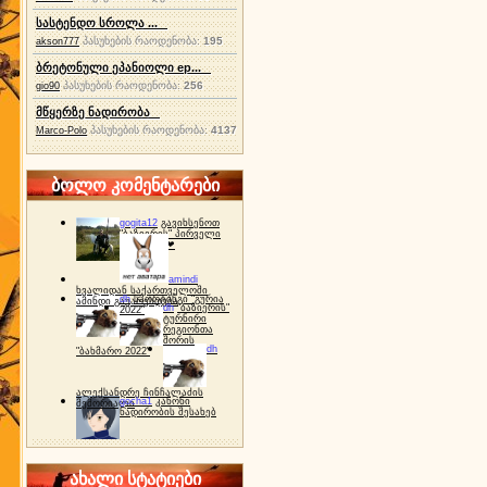
სასტენდო სროლა ...
პასუხების რაოდენობა:
195
akson777
ბრეტონული ეპანიოლი ep...
პასუხების რაოდენობა:
256
gio90
მწყერზე ნადირობა
პასუხების რაოდენობა:
4137
Marco-Polo
ბოლო კომენტარები
gogita12
გავიხსენოთ
"ბაზიერის" პირველი
ტურნირი ❤
amindi
ხვალიდან საქართველოში
dh
სპორტინგი "გურია
ამინდი გაუარესდება
dh
"ბაზიერის"
2022"
ტურნირი
რეგიონთა
შორის
dh
"ბახმარო 2022"
ალექსანდრე ჩინჩალაძის
gocha1
კანონი
მემორიალი
ნადირობის შესახებ
ახალი სტატიები