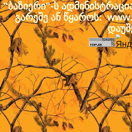
"ბაზიერი"-ს ადმინისტრაც
გარეშე ან წყაროს: www.b
დაუშ