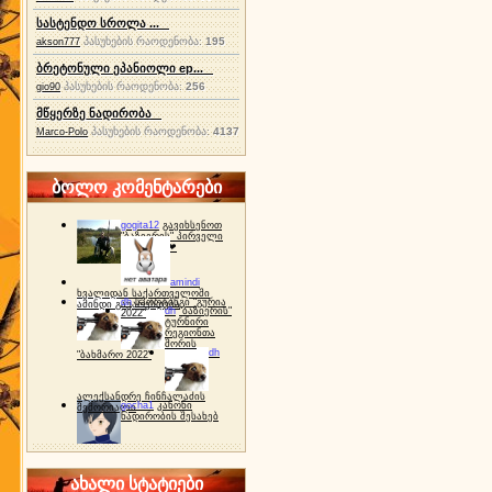
სასტენდო სროლა ...
პასუხების რაოდენობა:
195
akson777
ბრეტონული ეპანიოლი ep...
პასუხების რაოდენობა:
256
gio90
მწყერზე ნადირობა
პასუხების რაოდენობა:
4137
Marco-Polo
ბოლო კომენტარები
gogita12
გავიხსენოთ
"ბაზიერის" პირველი
ტურნირი ❤
amindi
ხვალიდან საქართველოში
dh
სპორტინგი "გურია
ამინდი გაუარესდება
dh
"ბაზიერის"
2022"
ტურნირი
რეგიონთა
შორის
dh
"ბახმარო 2022"
ალექსანდრე ჩინჩალაძის
gocha1
კანონი
მემორიალი
ნადირობის შესახებ
ახალი სტატიები