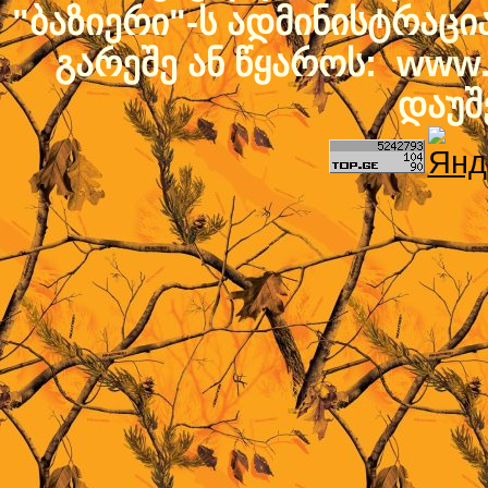
"ბაზიერი"-ს ადმინისტრაც
გარეშე ან წყაროს: www.b
დაუშ