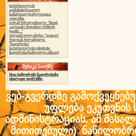
საქართველოს
ადმინისტრაციულ
სამართალდარღვევათა
კოდექსი
გურამ რჩეულიშვილი: "მთის
კალთაზე შეფენილ მეჩხერ
ტყეში..."
უილიამ ფოლკნერი: "დათვი"
ქეთევან ჭილაშვილი:
"ნადირობა"
საქართველოს ობობები
ნადირობა(ნამდვილი ამბავი)
მუსიკა საიტზე
სხვა სიმღერებს ნადირობაზე
იხილავთ ფორუმში.
ვებ-გვერდზე გამოქვეყნებ
უფლება ეკუთვნის ს
ადმინისტრაციას. ამ მასალი
მითითებული) ნაწილობრივ