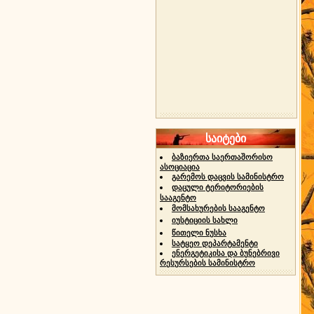
საიტები
ბაზიერთა საერთაშორისო
ასოციაცია
გარემოს დაცვის სამინისტრო
დაცული ტერიტორიების
სააგენტო
მომსახურების სააგენტო
იუსტიციის სახლი
წითელი ნუსხა
სატყეო დეპარტამენტი
ენერგეტიკისა და ბუნებრივი
რესურსების სამინისტრო