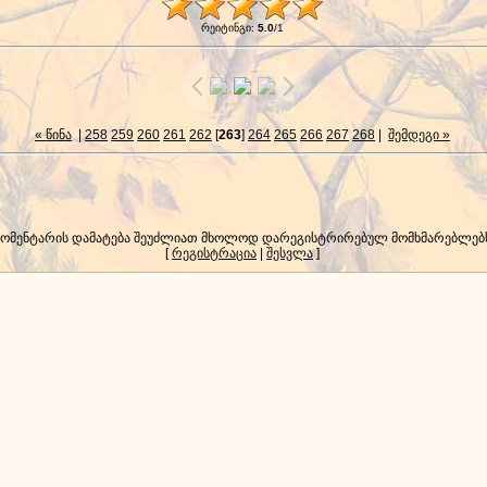
რეიტინგი
:
5.0
/
1
« წინა
|
258
259
260
261
262
[
263
]
264
265
266
267
268
|
შემდეგი »
კომენტარის დამატება შეუძლიათ მხოლოდ დარეგისტრირებულ მომხმარებლებ
[
რეგისტრაცია
|
შესვლა
]