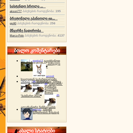
სასტენდო სროლა ...
პასუხების რაოდენობა:
195
akson777
ბრეტონული ეპანიოლი ep...
პასუხების რაოდენობა:
256
gio90
მწყერზე ნადირობა
პასუხების რაოდენობა:
4137
Marco-Polo
ბოლო კომენტარები
gogita12
გავიხსენოთ
"ბაზიერის" პირველი
ტურნირი ❤
amindi
ხვალიდან საქართველოში
dh
სპორტინგი "გურია
ამინდი გაუარესდება
dh
"ბაზიერის"
2022"
ტურნირი
რეგიონთა
შორის
dh
"ბახმარო 2022"
ალექსანდრე ჩინჩალაძის
gocha1
კანონი
მემორიალი
ნადირობის შესახებ
ახალი სტატიები