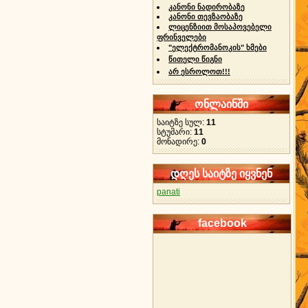
კანონი ნადირობაზე
კანონი თევზაობაზე
ლიცენზიით მოსაპოვებელი
ფრინველები
"ელექტრომანოკის" ხმები
წითელი წიგნი
არ ესროლოთ!!!
ონლაინში
საიტზე სულ:
11
სტუმარი:
11
მონადირე:
0
დღეს საიტზე იყვნენ
panati
facebook