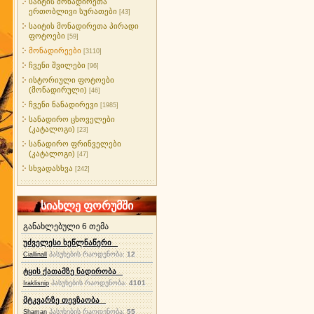
საიტის მონადირეთა
ერთობლივი სურათები
[43]
საიტის მონადირეთა პირადი
ფოტოები
[59]
მონადირეები
[3110]
ჩვენი შვილები
[96]
ისტორიული ფოტოები
(მონადირული)
[46]
ჩვენი ნანადირევი
[1985]
სანადირო ცხოველები
(კატალოგი)
[23]
სანადირო ფრინველები
(კატალოგი)
[47]
სხვადასხვა
[242]
სიახლე ფორუმში
განახლებული 6 თემა
უძველესი ხეწლნაწერი
პასუხების რაოდენობა:
12
Ciallinall
ტყის ქათამზე ნადირობა
პასუხების რაოდენობა:
4101
Iraklisnip
მტკვარზე თევზაობა
პასუხების რაოდენობა:
55
Shaman