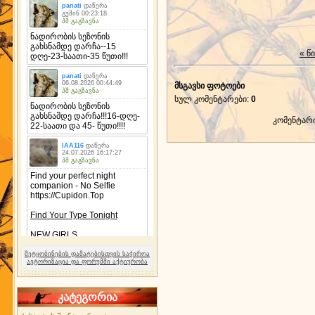
« წ
მსგავსი ფოტოები
სულ კომენტარები
:
0
კომენტარ
შეტყობინების დამატებისთვის საჭიროა
ავტორიზაცია და ფორუმში აქტიურობა
კატეგორია