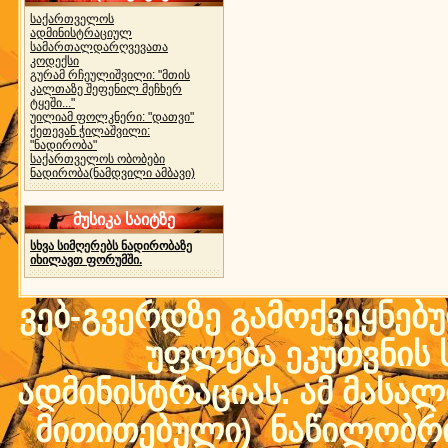
საქართველოს
ადმინისტრაციულ
სამართალდარღვევათა
კოდექსი
გურამ რჩეულიშვილი: "მთის
კალთაზე შეფენილ მეჩხერ
ტყეში..."
უილიამ ფოლკნერი: "დათვი"
ქეთევან ჭილაშვილი:
"ნადირობა"
საქართველოს ობობები
ნადირობა(ნამდვილი ამბავი)
მუსიკა საიტზე
სხვა სიმღერებს ნადირობაზე
იხილავთ ფორუმში.
ვებ-გვერდზე გამოქვეყნებ
უფლება ეკუთვნის ს
ადმინისტრაციას. ამ მასალი
მითითებული) ნაწილობრივ