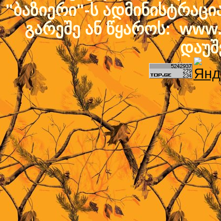
"ბაზიერი"-ს ადმინისტრაც
გარეშე ან წყაროს: www.b
დაუშ