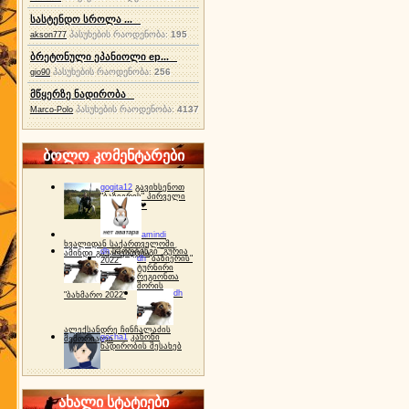
სასტენდო სროლა ...
პასუხების რაოდენობა:
195
akson777
ბრეტონული ეპანიოლი ep...
პასუხების რაოდენობა:
256
gio90
მწყერზე ნადირობა
პასუხების რაოდენობა:
4137
Marco-Polo
ბოლო კომენტარები
gogita12
გავიხსენოთ
"ბაზიერის" პირველი
ტურნირი ❤
amindi
ხვალიდან საქართველოში
dh
სპორტინგი "გურია
ამინდი გაუარესდება
dh
"ბაზიერის"
2022"
ტურნირი
რეგიონთა
შორის
dh
"ბახმარო 2022"
ალექსანდრე ჩინჩალაძის
gocha1
კანონი
მემორიალი
ნადირობის შესახებ
ახალი სტატიები