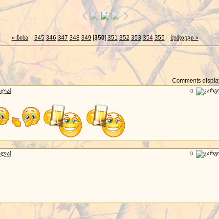
« წინა
|
345
346
347
348
349
[
350
]
351
352
353
354
355
|
შემდეგი »
Comments display
ალა
]
0
ალა
]
0