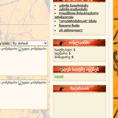
კანონი ნადირობაზე
კანონი თევზაობაზე
ლიცენზიით მოსაპოვებელი
ფრინველები
"ელექტრომანოკის" ხმები
წითელი წიგნი
არ ესროლოთ!!!
ონლაინში
 order:
საიტზე სულ:
1
სტუმარი:
1
მონადირე:
0
დღეს საიტზე იყვნენ
panati
facebook