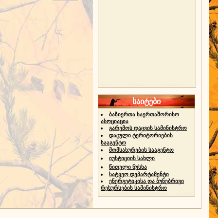
საიტები
ბაზიერთა საერთაშორისო
ასოციაცია
გარემოს დაცვის სამინისტრო
დაცული ტერიტორიების
სააგენტო
მომსახურების სააგენტო
იუსტიციის სახლი
წითელი ნუსხა
სატყეო დეპარტამენტი
ენერგეტიკისა და ბუნებრივი
რესურსების სამინისტრო