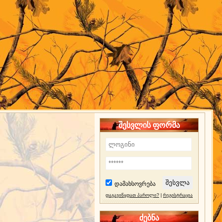
შესვლის ფორმა
დამახსოვრება
დაგავიწყდათ პაროლი?
|
რეგისტრაცია
ძებნა