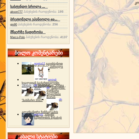
კო
სასტენდო სროლა ...
პასუხების რაოდენობა:
195
akson777
ბრეტონული ეპანიოლი ep...
პასუხების რაოდენობა:
256
gio90
მწყერზე ნადირობა
პასუხების რაოდენობა:
4137
Marco-Polo
ბოლო კომენტარები
gogita12
გავიხსენოთ
"ბაზიერის" პირველი
ტურნირი ❤
amindi
ხვალიდან საქართველოში
dh
სპორტინგი "გურია
ამინდი გაუარესდება
dh
"ბაზიერის"
2022"
ტურნირი
რეგიონთა
შორის
dh
"ბახმარო 2022"
ალექსანდრე ჩინჩალაძის
gocha1
კანონი
მემორიალი
ნადირობის შესახებ
ახალი სტატიები