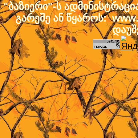
"ბაზიერი"-ს ადმინისტრაც
გარეშე ან წყაროს: www.b
დაუშ