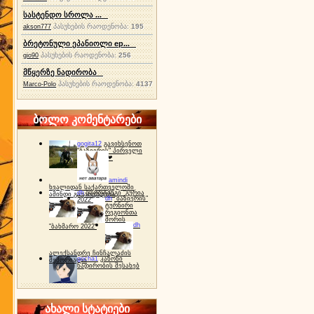
სასტენდო სროლა ...
პასუხების რაოდენობა:
195
akson777
ბრეტონული ეპანიოლი ep...
პასუხების რაოდენობა:
256
gio90
მწყერზე ნადირობა
პასუხების რაოდენობა:
4137
Marco-Polo
ბოლო კომენტარები
gogita12
გავიხსენოთ
"ბაზიერის" პირველი
ტურნირი ❤
amindi
ხვალიდან საქართველოში
dh
სპორტინგი "გურია
ამინდი გაუარესდება
dh
"ბაზიერის"
2022"
ტურნირი
რეგიონთა
შორის
dh
"ბახმარო 2022"
ალექსანდრე ჩინჩალაძის
gocha1
კანონი
მემორიალი
ნადირობის შესახებ
ახალი სტატიები