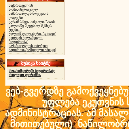
საქართველოს
ადმინისტრაციულ
სამართალდარღვევათა
კოდექსი
გურამ რჩეულიშვილი: "მთის
კალთაზე შეფენილ მეჩხერ
ტყეში..."
უილიამ ფოლკნერი: "დათვი"
ქეთევან ჭილაშვილი:
"ნადირობა"
საქართველოს ობობები
ნადირობა(ნამდვილი ამბავი)
მუსიკა საიტზე
სხვა სიმღერებს ნადირობაზე
იხილავთ ფორუმში.
ვებ-გვერდზე გამოქვეყნებ
უფლება ეკუთვნის ს
ადმინისტრაციას. ამ მასალი
მითითებული) ნაწილობრივ