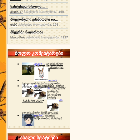
სასტენდო სროლა ...
პასუხების რაოდენობა:
195
akson777
ბრეტონული ეპანიოლი ep...
პასუხების რაოდენობა:
256
gio90
მწყერზე ნადირობა
პასუხების რაოდენობა:
4137
Marco-Polo
ბოლო კომენტარები
gogita12
გავიხსენოთ
"ბაზიერის" პირველი
ტურნირი ❤
amindi
ხვალიდან საქართველოში
dh
სპორტინგი "გურია
ამინდი გაუარესდება
dh
"ბაზიერის"
2022"
ტურნირი
რეგიონთა
შორის
dh
"ბახმარო 2022"
ალექსანდრე ჩინჩალაძის
gocha1
კანონი
მემორიალი
ნადირობის შესახებ
ახალი სტატიები