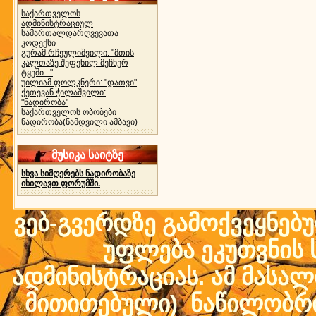
საქართველოს
ადმინისტრაციულ
სამართალდარღვევათა
კოდექსი
გურამ რჩეულიშვილი: "მთის
კალთაზე შეფენილ მეჩხერ
ტყეში..."
უილიამ ფოლკნერი: "დათვი"
ქეთევან ჭილაშვილი:
"ნადირობა"
საქართველოს ობობები
ნადირობა(ნამდვილი ამბავი)
მუსიკა საიტზე
სხვა სიმღერებს ნადირობაზე
იხილავთ ფორუმში.
ვებ-გვერდზე გამოქვეყნებ
უფლება ეკუთვნის ს
ადმინისტრაციას. ამ მასალი
მითითებული) ნაწილობრივ