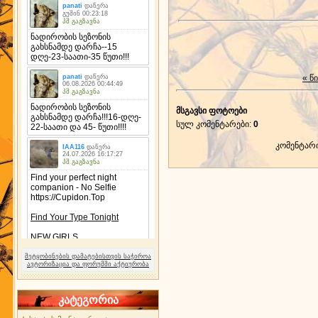
« წ
მსგავსი ფოტოები
სულ კომენტარები
:
0
კომენტარ
შეტყობინების დამატებისთვის საჭიროა
ავტორიზაცია და ფორუმში აქტიურობა
კატეგორია