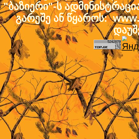
"ბაზიერი"-ს ადმინისტრაც
გარეშე ან წყაროს: www.b
დაუშ