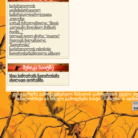
საქართველოს
ადმინისტრაციულ
სამართალდარღვევათა
კოდექსი
გურამ რჩეულიშვილი: "მთის
კალთაზე შეფენილ მეჩხერ
ტყეში..."
უილიამ ფოლკნერი: "დათვი"
ქეთევან ჭილაშვილი:
"ნადირობა"
საქართველოს ობობები
ნადირობა(ნამდვილი ამბავი)
მუსიკა საიტზე
სხვა სიმღერებს ნადირობაზე
იხილავთ ფორუმში.
ვებ-გვერდზე გამოქვეყნებული მასალის გამოყენების ყველა უფლ
ნაწილობრივი ან სრული გამოყენება საიტი "ბაზიერი"-ს ადმი