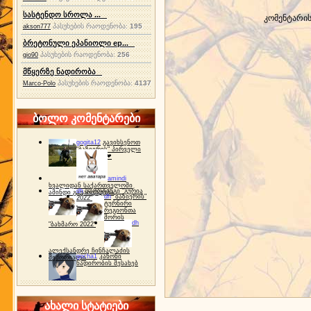
სასტენდო სროლა ...
კომენტარი
პასუხების რაოდენობა:
195
akson777
ბრეტონული ეპანიოლი ep...
პასუხების რაოდენობა:
256
gio90
მწყერზე ნადირობა
პასუხების რაოდენობა:
4137
Marco-Polo
ბოლო კომენტარები
gogita12
გავიხსენოთ
"ბაზიერის" პირველი
ტურნირი ❤
amindi
ხვალიდან საქართველოში
dh
სპორტინგი "გურია
ამინდი გაუარესდება
dh
"ბაზიერის"
2022"
ტურნირი
რეგიონთა
შორის
dh
"ბახმარო 2022"
ალექსანდრე ჩინჩალაძის
gocha1
კანონი
მემორიალი
ნადირობის შესახებ
ახალი სტატიები