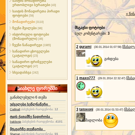
საიტის მონადირეთა
ერთობლივი სურათები
[43]
საიტის მონადირეთა პირადი
« წინ
ფოტოები
[59]
მონადირეები
[3110]
მსგავსი ფოტოები
ჩვენი შვილები
[96]
სულ კომენტარები
:
3
ისტორიული ფოტოები
(მონადირული)
[46]
ჩვენი ნანადირევი
[1985]
2
gurami
[
მასალ
(30.01.2014 01:07:58)
სანადირო ცხოველები
(კატალოგი)
[23]
გიხდება
სანადირო ფრინველები
(კატალოგი)
[47]
სხვადასხვა
[242]
1
maxo777
[
მას
(29.01.2014 22:32:47)
სიახლე ფორუმში
განახლებული 6 თემა
უძველესი ხეწლნაწერი
3
tatoxoni
[
მასა
პასუხების რაოდენობა:
12
Ciallinall
(30.01.2014 01:53:47)
ტყის ქათამზე ნადირობა
მადლობა
პასუხების რაოდენობა:
4101
Iraklisnip
მტკვარზე თევზაობა
პასუხების რაოდენობა:
55
Shaman