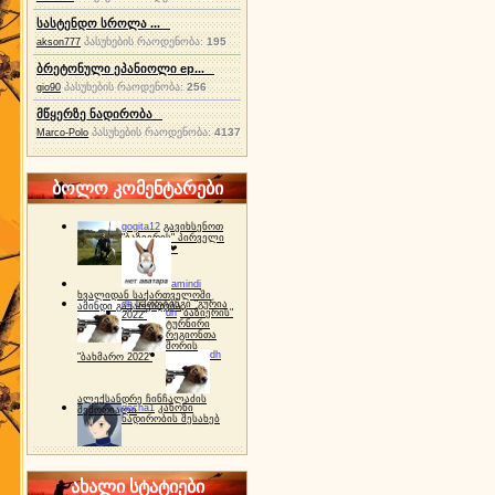
სასტენდო სროლა ...
პასუხების რაოდენობა:
195
akson777
ბრეტონული ეპანიოლი ep...
პასუხების რაოდენობა:
256
gio90
მწყერზე ნადირობა
პასუხების რაოდენობა:
4137
Marco-Polo
ბოლო კომენტარები
gogita12
გავიხსენოთ
"ბაზიერის" პირველი
ტურნირი ❤
amindi
ხვალიდან საქართველოში
dh
სპორტინგი "გურია
ამინდი გაუარესდება
dh
"ბაზიერის"
2022"
ტურნირი
რეგიონთა
შორის
dh
"ბახმარო 2022"
ალექსანდრე ჩინჩალაძის
gocha1
კანონი
მემორიალი
ნადირობის შესახებ
ახალი სტატიები