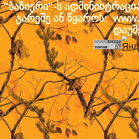
"ბაზიერი"-ს ადმინისტრაც
გარეშე ან წყაროს: www.b
დაუშ