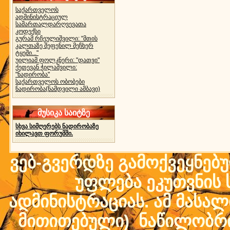
საქართველოს
ადმინისტრაციულ
სამართალდარღვევათა
კოდექსი
გურამ რჩეულიშვილი: "მთის
კალთაზე შეფენილ მეჩხერ
ტყეში..."
უილიამ ფოლკნერი: "დათვი"
ქეთევან ჭილაშვილი:
"ნადირობა"
საქართველოს ობობები
ნადირობა(ნამდვილი ამბავი)
მუსიკა საიტზე
სხვა სიმღერებს ნადირობაზე
იხილავთ ფორუმში.
ვებ-გვერდზე გამოქვეყნებ
უფლება ეკუთვნის ს
ადმინისტრაციას. ამ მასალი
მითითებული) ნაწილობრივ