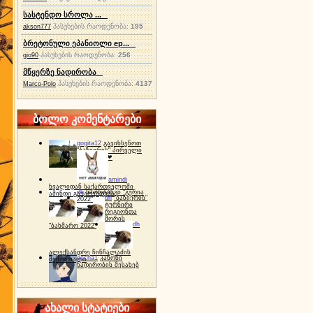
სასტენდო სროლა ...
პასუხების რაოდენობა:
195
akson777
ბრეტონული ეპანიოლი ep...
პასუხების რაოდენობა:
256
gio90
მწყერზე ნადირობა
პასუხების რაოდენობა:
4137
Marco-Polo
ბოლო კომენტარები
gogita12
გავიხსენოთ
"ბაზიერის" პირველი
ტურნირი ❤
amindi
ხვალიდან საქართველოში
dh
სპორტინგი "გურია
ამინდი გაუარესდება
dh
"ბაზიერის"
2022"
ტურნირი
რეგიონთა
შორის
dh
"ბახმარო 2022"
ალექსანდრე ჩინჩალაძის
gocha1
კანონი
მემორიალი
ნადირობის შესახებ
ახალი სტატიები