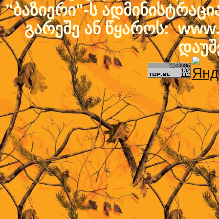
"ბაზიერი"-ს ადმინისტრაც
გარეშე ან წყაროს: www.b
დაუშ