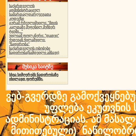
საქართველოს
ადმინისტრაციულ
სამართალდარღვევათა
კოდექსი
გურამ რჩეულიშვილი: "მთის
კალთაზე შეფენილ მეჩხერ
ტყეში..."
უილიამ ფოლკნერი: "დათვი"
ქეთევან ჭილაშვილი:
"ნადირობა"
საქართველოს ობობები
ნადირობა(ნამდვილი ამბავი)
მუსიკა საიტზე
სხვა სიმღერებს ნადირობაზე
იხილავთ ფორუმში.
ვებ-გვერდზე გამოქვეყნებ
უფლება ეკუთვნის ს
ადმინისტრაციას. ამ მასალი
მითითებული) ნაწილობრივ