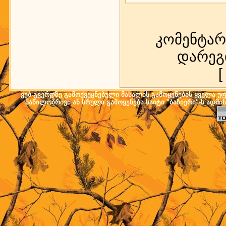
კომენტარ
დარეგ
ვებ-გვერდზე გამოქვეყნებული მასალის გამოყენების ყველა უფლ
ნაწილობრივი ან სრული გამოყენება საიტი "ბაზიერი"-ს ადმი