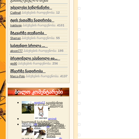
განახლებული 6 თემა
უძველესი ხეწლნაწერი
პასუხების რაოდენობა:
12
Ciallinall
ტყის ქათამზე ნადირობა
პასუხების რაოდენობა:
4101
Iraklisnip
მტკვარზე თევზაობა
პასუხების რაოდენობა:
55
Shaman
სასტენდო სროლა ...
პასუხების რაოდენობა:
195
akson777
ბრეტონული ეპანიოლი ep...
პასუხების რაოდენობა:
256
gio90
მწყერზე ნადირობა
პასუხების რაოდენობა:
4137
Marco-Polo
ბოლო კომენტარები
gogita12
გავიხსენოთ
"ბაზიერის" პირველი
ტურნირი ❤
amindi
ხვალიდან საქართველოში
dh
სპორტინგი "გურია
ამინდი გაუარესდება
dh
"ბაზიერის"
2022"
ტურნირი
რეგიონთა
შორის
dh