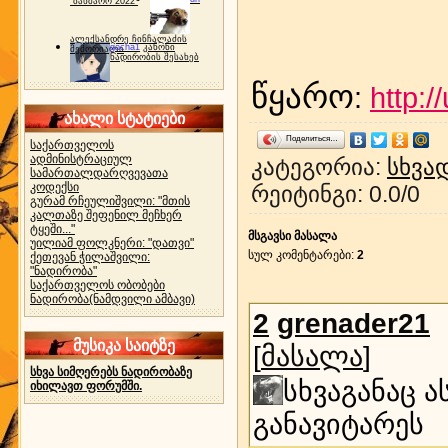
"ბახმარო 2022"
ალექსანდრე ჩინჩალაძის
gocha1
კანონი
მემორიალი
ნადირობის შესახებ
წყარო
:
http:/
ახალი სტატიები
Поделиться…
საქართველოს
ადმინისტრაციულ
კატეგორია
:
სხვა
სამართალდარღვევათა
კოდექსი
რეიტინგი
:
0.0
/
0
გურამ რჩეულიშვილი: "მთის
კალთაზე შეფენილ მეჩხერ
ტყეში..."
მსგავსი მასალა
უილიამ ფოლკნერი: "დათვი"
სულ კომენტარები
:
2
ქეთევან ჭილაშვილი:
"ნადირობა"
საქართველოს ობობები
ნადირობა(ნამდვილი ამბავი)
2
grenader21
მუსიკა საიტზე
[
მასალა
]
სხვა სიმღერებს ნადირობაზე
სხვაგანაც 
იხილავთ ფორუმში.
განავიტარეს