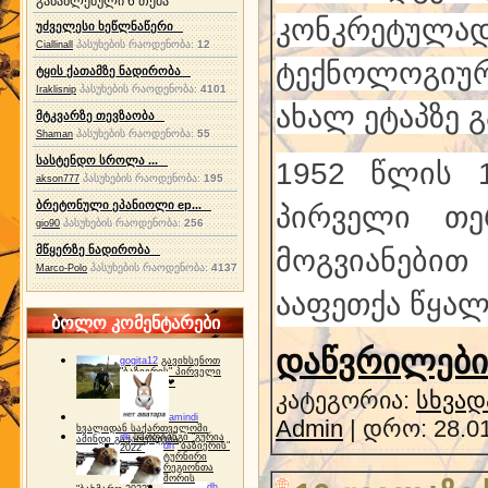
განახლებული 6 თემა
კონკრეტულად 
უძველესი ხეწლნაწერი
პასუხების რაოდენობა:
12
Ciallinall
ტექნოლოგიურ
ტყის ქათამზე ნადირობა
პასუხების რაოდენობა:
4101
Iraklisnip
ახალ ეტაპზე გ
მტკვარზე თევზაობა
პასუხების რაოდენობა:
55
Shaman
სასტენდო სროლა ...
1952 წლის 1
პასუხების რაოდენობა:
195
akson777
ბრეტონული ეპანიოლი ep...
პირველი თე
პასუხების რაოდენობა:
256
gio90
მწყერზე ნადირობა
მოგვიანები
პასუხების რაოდენობა:
4137
Marco-Polo
ააფეთქა წყალ
ბოლო კომენტარები
დაწვრილებით
gogita12
გავიხსენოთ
"ბაზიერის" პირველი
ტურნირი ❤
კატეგორია:
სხვად
amindi
Admin
| დრო:
28.0
ხვალიდან საქართველოში
dh
სპორტინგი "გურია
ამინდი გაუარესდება
dh
"ბაზიერის"
2022"
ტურნირი
რეგიონთა
შორის
dh