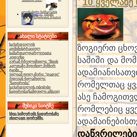
10 ყველაზე
"ბახმარო 2022"
ალექსანდრე ჩინჩალაძის
gocha1
კანონი
მემორიალი
ნადირობის შესახებ
ახალი სტატიები
საქართველოს
ზოგიერთ ცხო
ადმინისტრაციულ
სამართალდარღვევათა
კოდექსი
საშიში და მო
გურამ რჩეულიშვილი: "მთის
კალთაზე შეფენილ მეჩხერ
ადამიანისათვ
ტყეში..."
უილიამ ფოლკნერი: "დათვი"
ქეთევან ჭილაშვილი:
რომელთაც ყვ
"ნადირობა"
საქართველოს ობობები
ნადირობა(ნამდვილი ამბავი)
ასე ჩამოგითვ
მუსიკა საიტზე
რომლებიც ყვ
სხვა სიმღერებს ნადირობაზე
იხილავთ ფორუმში.
ადამაინებისთ
დაწვრილებით