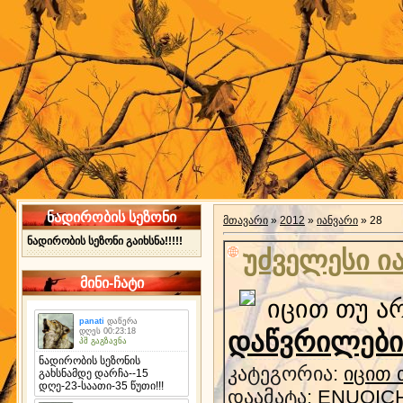
ნადირობის სეზონი
მთავარი
»
2012
»
იანვარი
»
28
ნადირობის სეზონი გაიხსნა!!!!!
უძველესი ი
მინი-ჩატი
იცით თუ ა
დაწვრილებით
კატეგორია:
იცით 
დაამატა:
ENUQICH