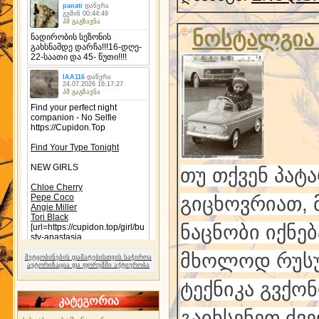
ნოსტალგია 
თუ თქვენ პატ
გიცხოვრიათ, 
ნაცნობი იქნე
მხოლოდ რუსუ
შეტყობინების დამატებისთვის საჭიროა
ავტორიზაცია და ფორუმში აქტიურობა
ტექნიკა გვქო
კატეგორია
გაიხსენეთ ძვ