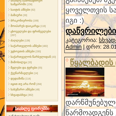
სიახლე სამონადირეო
სამყაროში
[156]
ყოველთვის სა
საიტის ამბები
[82]
ბაზიერი
[30]
იგი :)
ბრაკონიერობა
[169]
მოიპარეს-დაიკარგა
[116]
დაწვრილებით
ცხოველები და ფრინველები
[267]
კატეგორია:
სხვად
ძაღლები
[138]
Admin
| დრო:
28.0
საქართველოს ამბები
[482]
უცხოეთის ამბები
[330]
საქართველოს წარსულიდან
[43]
წყალბადის
მიმოხილვა
[33]
მგლები და ტურები
[55]
ქვეწარმავლები
[14]
დედამიწა
[114]
იცით თუ არა რომ
[284]
სახუმარო ამბები
[48]
სხვადასხვა
[362]
დარწმუნებული
სიახლე ფორუმში
წარმოადგენს 