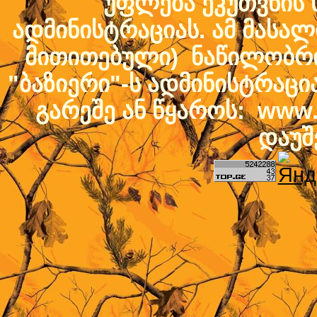
უფლება ეკუთვნის ს
ადმინისტრაციას. ამ მასალი
მითითებული) ნაწილობრივ
"ბაზიერი"-ს ადმინისტრაც
გარეშე ან წყაროს: www.b
დაუშ