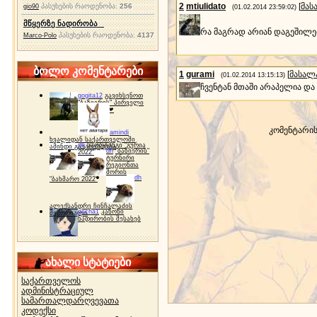
2
mtiulidato
[
მას
პასუხების რაოდენობა:
256
gio90
(01.02.2014 23:59:02)
მწყერზე ნადირობა
რა მაგრად არიან დაგეშილ
პასუხების რაოდენობა:
4137
Marco-Polo
ბოლო კომენტარები
1
gurami
[
მასალ
(01.02.2014 13:15:13)
ჩვენტან მთაში არაპელია და 
gogita12
გავიხსენოთ
"ბაზიერის" პირველი
ტურნირი ❤
კომენტარი
amindi
ხვალიდან საქართველოში
dh
სპორტინგი "გურია
ამინდი გაუარესდება
dh
"ბაზიერის"
2022"
ტურნირი
რეგიონთა
შორის
dh
"ბახმარო 2022"
ალექსანდრე ჩინჩალაძის
gocha1
კანონი
მემორიალი
ნადირობის შესახებ
ახალი სტატიები
საქართველოს
ადმინისტრაციულ
სამართალდარღვევათა
კოდექსი