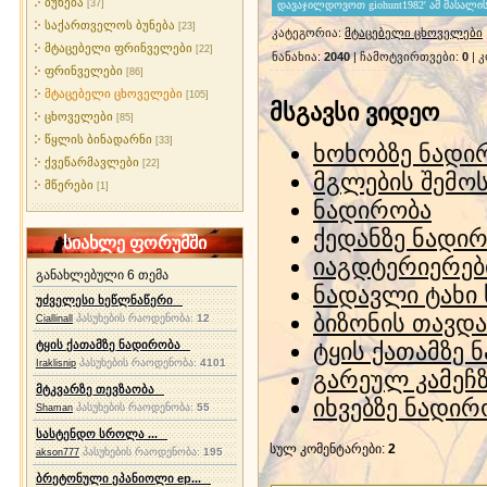
ბუნება
[37]
საქართველოს ბუნება
[23]
კატეგორია
:
მტაცებელი ცხოველები
მტაცებელი ფრინველები
[22]
ნანახია
:
2040
|
ჩამოტვირთვები
:
0
|
კ
ფრინველები
[86]
მტაცებელი ცხოველები
[105]
მსგავსი ვიდეო
ცხოველები
[85]
წყლის ბინადარნი
[33]
ხოხობზე ნადი
ქვეწარმავლები
[22]
მგლების შემოს
მწერები
[1]
ნადირობა
ქედანზე ნადირ
სიახლე ფორუმში
იაგდტერიერები
განახლებული 6 თემა
ნადავლი ტახი 
უძველესი ხეწლნაწერი
ბიზონის თავდა
პასუხების რაოდენობა:
12
Ciallinall
ტყის ქათამზე ნადირობა
ტყის ქათამზე 
პასუხების რაოდენობა:
4101
Iraklisnip
გარეულ კამეჩ
მტკვარზე თევზაობა
იხვებზე ნადირ
პასუხების რაოდენობა:
55
Shaman
სასტენდო სროლა ...
სულ კომენტარები
:
2
პასუხების რაოდენობა:
195
akson777
ბრეტონული ეპანიოლი ep...