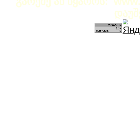
გარეშე ან წყაროს: www.b
დაუშ