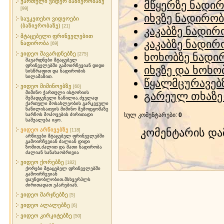
ქართული ვიდეო ბაზიერობაზე
მწყერზე ნადირო
[99]
იხვზე ნადირობ
საუკეთესო ვიდეოები
(ბაზიერობაზე)
[21]
კაკაბზე ნადირ
მტაცებელი ფრინველებით
კაკაბზე ნადირ
ნადირობა
[69]
ვიდეო შავარდნებზე
ხოხობზე ნადი
[275]
შავარდნები მტაცებელ
ფრინველებში გამოირჩევიან დიდი
იხვზე და ხოხო
სისწრაფით და ნადირობის
სილამაზით.
წყალმცურავებ
ვიდეო მიმინოებზე
[60]
მიმინო ქართული ისტორიის
გარეულ თხაზე
შემადგენელი ნაწილია.ძველად
ქართული მოსახლეობის გარკვეული
ნაწილისათვის მიმინო შემოდგომაზე
სულ კომენტარები
:
0
სარჩოს მოპოვების ძირითადი
საშუალება იყო.
ვიდეო არწივებზე
კომენტარის დ
[118]
არწივები მტაცებელ ფრინველებში
გამოირჩევიან ძალიან დიდი
ზომით,ძალით და მათი ნადირობა
ძალიან სანახაობრივია
ვიდეო ქორებზე
[182]
ქორები მტაცებელ ფრინველებში
გამოირჩევიან
დაუნდობლობით.მსხვერპლს
ძირითადათ ეპარებიან.
ვიდეო მარჯნებზე
[5]
ვიდეო ალალებზე
[6]
ვიდეო კირკიტებზე
[50]