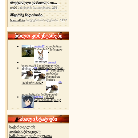
ბრეტონული ეპანიოლი ep...
პასუხების რაოდენობა:
256
gio90
მწყერზე ნადირობა
პასუხების რაოდენობა:
4137
Marco-Polo
ბოლო კომენტარები
gogita12
გავიხსენოთ
"ბაზიერის" პირველი
ტურნირი ❤
amindi
ხვალიდან საქართველოში
dh
სპორტინგი "გურია
ამინდი გაუარესდება
dh
"ბაზიერის"
2022"
ტურნირი
რეგიონთა
შორის
dh
"ბახმარო 2022"
ალექსანდრე ჩინჩალაძის
gocha1
კანონი
მემორიალი
ნადირობის შესახებ
ახალი სტატიები
საქართველოს
ადმინისტრაციულ
სამართალდარღვევათა