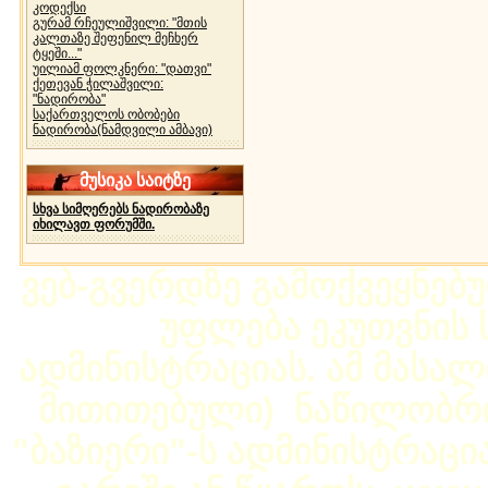
კოდექსი
გურამ რჩეულიშვილი: "მთის
კალთაზე შეფენილ მეჩხერ
ტყეში..."
უილიამ ფოლკნერი: "დათვი"
ქეთევან ჭილაშვილი:
"ნადირობა"
საქართველოს ობობები
ნადირობა(ნამდვილი ამბავი)
მუსიკა საიტზე
სხვა სიმღერებს ნადირობაზე
იხილავთ ფორუმში.
ვებ-გვერდზე გამოქვეყნებ
უფლება ეკუთვნის ს
ადმინისტრაციას. ამ მასალი
მითითებული) ნაწილობრივ
"ბაზიერი"-ს ადმინისტრაც