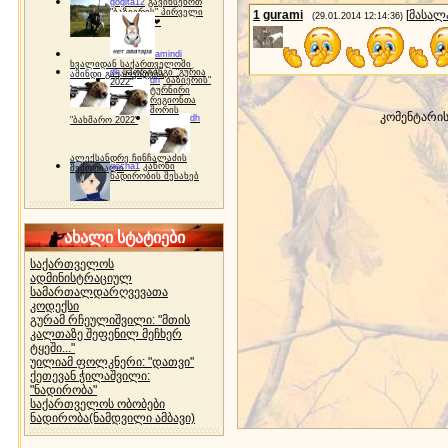
gogita12
გავიხსენოთ
"ბაზიერის" პირველი
1
gurami
[
მასალ
(29.01.2014 12:14:36)
ტურნირი ❤
amindi
ხვალიდან საქართველოში
dh
სპორტინგი "გურია
ამინდი გაუარესდება
dh
"ბაზიერის"
2022"
ტურნირი
რეგიონთა
შორის
კომენტარი
dh
"ბახმარო 2022"
ალექსანდრე ჩინჩალაძის
gocha1
კანონი
მემორიალი
ნადირობის შესახებ
ახალი სტატიები
საქართველოს
ადმინისტრაციულ
სამართალდარღვევათა
კოდექსი
გურამ რჩეულიშვილი: "მთის
კალთაზე შეფენილ მეჩხერ
ტყეში..."
უილიამ ფოლკნერი: "დათვი"
ქეთევან ჭილაშვილი:
"ნადირობა"
საქართველოს ობობები
ნადირობა(ნამდვილი ამბავი)