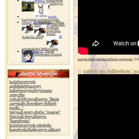
gogita12
გავიხსენოთ
"ბაზიერის" პირველი
ტურნირი ❤
amindi
ხვალიდან საქართველოში
dh
სპორტინგი "გურია
ამინდი გაუარესდება
dh
"ბაზიერის"
2022"
ტურნირი
რეგიონთა
შორის
dh
"ბახმარო 2022"
ალექსანდრე ჩინჩალაძის
gocha1
კანონი
მემორიალი
ნადირობის შესახებ
საიტის მონადირეთა პირადი ვიდეოები
| ნა
გურიის ღია ჩემპიონატი ''გ
ახალი სტატიები
საქართველოს
ადმინისტრაციულ
სამართალდარღვევათა
კოდექსი
გურამ რჩეულიშვილი: "მთის
კალთაზე შეფენილ მეჩხერ
ტყეში..."
უილიამ ფოლკნერი: "დათვი"
ქეთევან ჭილაშვილი:
"ნადირობა"
საქართველოს ობობები
ნადირობა(ნამდვილი ამბავი)