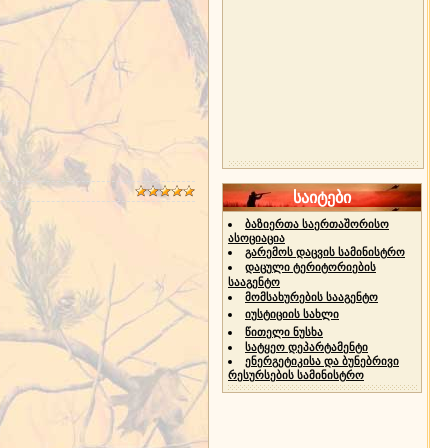
საიტები
ბაზიერთა საერთაშორისო
ასოციაცია
გარემოს დაცვის სამინისტრო
დაცული ტერიტორიების
სააგენტო
მომსახურების სააგენტო
იუსტიციის სახლი
წითელი ნუსხა
სატყეო დეპარტამენტი
ენერგეტიკისა და ბუნებრივი
რესურსების სამინისტრო