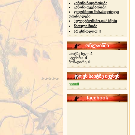
კანონი ნადირობაზე
კანონი თევზაობაზე
ლიცენზიით მოსაპოვებელი
ფრინველები
"ელექტრომანოკის" ხმები
წითელი წიგნი
არ ესროლოთ!!!
ონლაინში
საიტზე სულ:
4
სტუმარი:
4
მონადირე:
0
დღეს საიტზე იყვნენ
panati
facebook