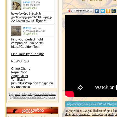
Поделиться…
შეტყობინების დამატებისთვის საჭიროა
ავტორიზაცია და ფორუმში აქტიურობა
კატეგორია
კატეგორია
:
საიტის მონადირეთა პი
მწყერზე
,
monadire
,
ბაზიერელების
,
b