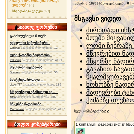
საიტის მონადირეთა პირადი
ნანახია
:
1876
|
ჩამოტვირთვები
:
0
|
კ
ვიდეოები
[70]
სხვადასხვა ვიდეო
[543]
მსგავსი ვიდეო
სიახლე ფორუმში
ძირითადი ინსტ
განახლებული 6 თემა
შოუში მიყვანი
უძველესი ხეწლნაწერი
ლომი ზებრაზე
პასუხების რაოდენობა:
12
Ciallinall
მწევრებით ნა
ტყის ქათამზე ნადირობა
მწყერზე ნადი
პასუხების რაოდენობა:
4101
Iraklisnip
გავაზით სავათ
მტკვარზე თევზაობა
პასუხების რაოდენობა:
55
Shaman
წყალმცურავებ
სასტენდო სროლა ...
ხოხობზე ნადი
პასუხების რაოდენობა:
195
akson777
მადევრები ტახ
ბრეტონული ეპანიოლი ep...
პასუხების რაოდენობა:
256
gio90
ქაშაპზე თევზა
მწყერზე ნადირობა
პასუხების რაოდენობა:
4137
Marco-Polo
სულ კომენტარები
:
2
ბოლო კომენტარები
1
krimanjuli
[
მას
(04.10.2013 10:07:36)