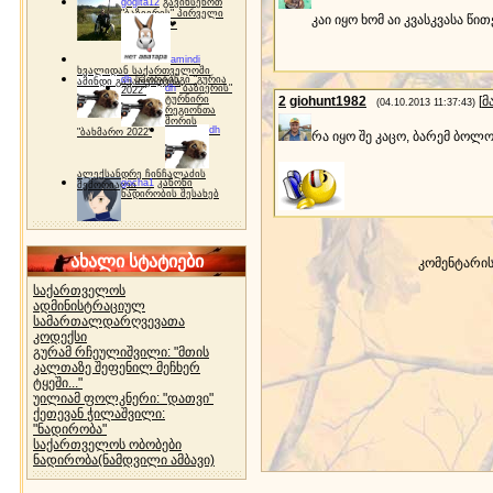
gogita12
გავიხსენოთ
"ბაზიერის" პირველი
კაი იყო ხომ აი კვასკვასა 
ტურნირი ❤
amindi
ხვალიდან საქართველოში
dh
სპორტინგი "გურია
ამინდი გაუარესდება
dh
"ბაზიერის"
2022"
ტურნირი
2
giohunt1982
[
მ
(04.10.2013 11:37:43)
რეგიონთა
შორის
dh
"ბახმარო 2022"
რა იყო შე კაცო, ბარემ ბოლო
ალექსანდრე ჩინჩალაძის
gocha1
კანონი
მემორიალი
ნადირობის შესახებ
ახალი სტატიები
კომენტარი
საქართველოს
ადმინისტრაციულ
სამართალდარღვევათა
კოდექსი
გურამ რჩეულიშვილი: "მთის
კალთაზე შეფენილ მეჩხერ
ტყეში..."
უილიამ ფოლკნერი: "დათვი"
ქეთევან ჭილაშვილი:
"ნადირობა"
საქართველოს ობობები
ნადირობა(ნამდვილი ამბავი)