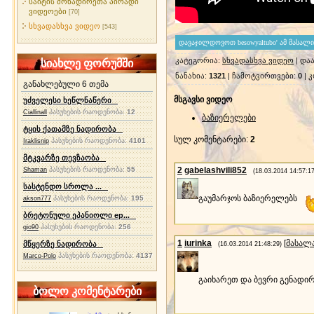
საიტის მონადირეთა პირადი
ვიდეოები
[70]
სხვადასხვა ვიდეო
[543]
კატეგორია
:
სხვადასხვა ვიდეო
|
დაა
სიახლე ფორუმში
ნანახია
:
1321
|
ჩამოტვირთვები
:
0
|
კ
განახლებული 6 თემა
მსგავსი ვიდეო
უძველესი ხეწლნაწერი
პასუხების რაოდენობა:
12
Ciallinall
ბაზიერელები
ტყის ქათამზე ნადირობა
სულ კომენტარები
:
2
პასუხების რაოდენობა:
4101
Iraklisnip
მტკვარზე თევზაობა
პასუხების რაოდენობა:
55
2
gabelashvili852
Shaman
(18.03.2014 14:57:17
სასტენდო სროლა ...
გაუმარჯოს ბაზიერელებს
პასუხების რაოდენობა:
195
akson777
ბრეტონული ეპანიოლი ep...
პასუხების რაოდენობა:
256
gio90
1
iurinka
[
მასალ
მწყერზე ნადირობა
(16.03.2014 21:48:29)
პასუხების რაოდენობა:
4137
Marco-Polo
გაიხარეთ და ბევრი გენადი
ბოლო კომენტარები