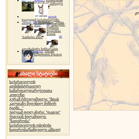
gogita12
გავიხსენოთ
"ბაზიერის" პირველი
ტურნირი ❤
კო
amindi
ხვალიდან საქართველოში
dh
სპორტინგი "გურია
ამინდი გაუარესდება
dh
"ბაზიერის"
2022"
ტურნირი
რეგიონთა
შორის
dh
"ბახმარო 2022"
ალექსანდრე ჩინჩალაძის
gocha1
კანონი
მემორიალი
ნადირობის შესახებ
ახალი სტატიები
საქართველოს
ადმინისტრაციულ
სამართალდარღვევათა
კოდექსი
გურამ რჩეულიშვილი: "მთის
კალთაზე შეფენილ მეჩხერ
ტყეში..."
უილიამ ფოლკნერი: "დათვი"
ქეთევან ჭილაშვილი:
"ნადირობა"
საქართველოს ობობები
ნადირობა(ნამდვილი ამბავი)