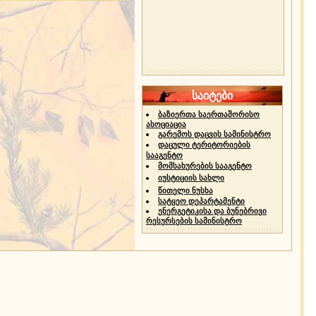
საიტები
ბაზიერთა საერთაშორისო
ასოციაცია
გარემოს დაცვის სამინისტრო
დაცული ტერიტორიების
სააგენტო
მომსახურების სააგენტო
იუსტიციის სახლი
წითელი ნუსხა
სატყეო დეპარტამენტი
ენერგეტიკისა და ბუნებრივი
რესურსების სამინისტრო