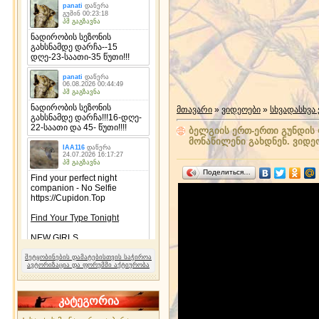
მთავარი
»
ვიდეოები
»
სხვადასხვა
ბელგიის ერთ-ერთი გუნდის 
მონაწილენი გახდნენ. ვიდე
Поделиться…
შეტყობინების დამატებისთვის საჭიროა
ავტორიზაცია და ფორუმში აქტიურობა
კატეგორია