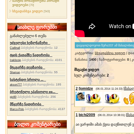
საიტის მონადირეთა პირადი
ვიდეოები
[70]
სხვადასხვა ვიდეო
[543]
სიახლე ფორუმში
განახლებული 6 თემა
უძველესი ხეწლნაწერი
პასუხების რაოდენობა:
12
Ciallinall
კატეგორია
:
სხვადასხვა ვიდეო
|
დაა
ტყის ქათამზე ნადირობა
ნანახია
:
1400
|
ჩამოტვირთვები
:
0
|
კ
პასუხების რაოდენობა:
4101
Iraklisnip
მტკვარზე თევზაობა
მსგავსი ვიდეო
პასუხების რაოდენობა:
55
Shaman
სულ კომენტარები
:
2
სასტენდო სროლა ...
პასუხების რაოდენობა:
195
akson777
2
l)omidze
[
მასა
(06.01.2014 11:24:33)
ბრეტონული ეპანიოლი ep...
პასუხების რაოდენობა:
256
gio90
მწყერზე ნადირობა
პასუხების რაოდენობა:
4137
Marco-Polo
1
bichi2009
[
მას
(06.01.2014 10:38:01)
ბოლო კომენტარები
აი ვარჯიში ამას ქვია დაუწითლენ