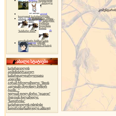
gogita12
გავიხსენოთ
"ბაზიერის" პირველი
ტურნირი ❤
კომენტარი
amindi
ხვალიდან საქართველოში
dh
სპორტინგი "გურია
ამინდი გაუარესდება
dh
"ბაზიერის"
2022"
ტურნირი
რეგიონთა
შორის
dh
"ბახმარო 2022"
ალექსანდრე ჩინჩალაძის
gocha1
კანონი
მემორიალი
ნადირობის შესახებ
ახალი სტატიები
საქართველოს
ადმინისტრაციულ
სამართალდარღვევათა
კოდექსი
გურამ რჩეულიშვილი: "მთის
კალთაზე შეფენილ მეჩხერ
ტყეში..."
უილიამ ფოლკნერი: "დათვი"
ქეთევან ჭილაშვილი:
"ნადირობა"
საქართველოს ობობები
ნადირობა(ნამდვილი ამბავი)