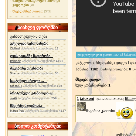
საიტის მონადირეთა პირადი
ვიდეოები
[70]
სხვადასხვა ვიდეო
[543]
სიახლე ფორუმში
განახლებული 6 თემა
უძველესი ხეწლნაწერი
პასუხების რაოდენობა:
12
Ciallinall
ტყის ქათამზე ნადირობა
პასუხების რაოდენობა:
4101
Iraklisnip
კატეგორია
:
სხვადასხვა ვიდეო
|
დაა
მტკვარზე თევზაობა
ნანახია
:
1162
|
ჩამოტვირთვები
:
0
|
კ
პასუხების რაოდენობა:
55
Shaman
მსგავსი ვიდეო
სასტენდო სროლა ...
სულ კომენტარები
:
1
პასუხების რაოდენობა:
195
akson777
ბრეტონული ეპანიოლი ep...
პასუხების რაოდენობა:
256
1
tatoxoni
[
მასა
gio90
(03.12.2013 15:16:39)
მწყერზე ნადირობა
მაგარია კანიონი
ჩ
პასუხების რაოდენობა:
4137
Marco-Polo
ბოლო კომენტარები
კომენტარი