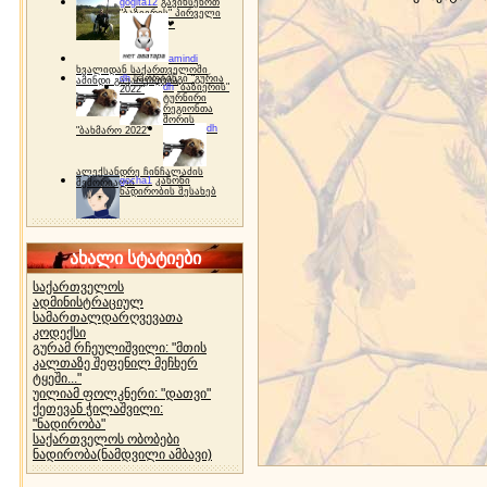
gogita12
გავიხსენოთ
"ბაზიერის" პირველი
ტურნირი ❤
amindi
ხვალიდან საქართველოში
dh
სპორტინგი "გურია
ამინდი გაუარესდება
dh
"ბაზიერის"
2022"
ტურნირი
რეგიონთა
შორის
dh
"ბახმარო 2022"
ალექსანდრე ჩინჩალაძის
gocha1
კანონი
მემორიალი
ნადირობის შესახებ
ახალი სტატიები
საქართველოს
ადმინისტრაციულ
სამართალდარღვევათა
კოდექსი
გურამ რჩეულიშვილი: "მთის
კალთაზე შეფენილ მეჩხერ
ტყეში..."
უილიამ ფოლკნერი: "დათვი"
ქეთევან ჭილაშვილი:
"ნადირობა"
საქართველოს ობობები
ნადირობა(ნამდვილი ამბავი)