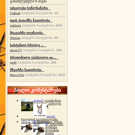
განახლებული 6 თემა
უძველესი ხეწლნაწერი
პასუხების რაოდენობა:
12
Ciallinall
ტყის ქათამზე ნადირობა
პასუხების რაოდენობა:
4101
Iraklisnip
მტკვარზე თევზაობა
პასუხების რაოდენობა:
55
Shaman
სასტენდო სროლა ...
პასუხების რაოდენობა:
195
akson777
ბრეტონული ეპანიოლი ep...
პასუხების რაოდენობა:
256
gio90
მწყერზე ნადირობა
პასუხების რაოდენობა:
4137
Marco-Polo
ბოლო კომენტარები
gogita12
გავიხსენოთ
"ბაზიერის" პირველი
ტურნირი ❤
amindi
ხვალიდან საქართველოში
dh
სპორტინგი "გურია
ამინდი გაუარესდება
dh
"ბაზიერის"
2022"
ტურნირი
რეგიონთა
შორის