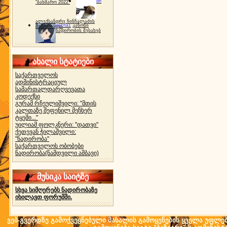
dh
"ბახმარო 2022"
ალექსანდრე ჩინჩალაძის
gocha1
კანონი
მემორიალი
ნადირობის შესახებ
ახალი სტატიები
საქართველოს
ადმინისტრაციულ
სამართალდარღვევათა
კოდექსი
გურამ რჩეულიშვილი: "მთის
კალთაზე შეფენილ მეჩხერ
ტყეში..."
უილიამ ფოლკნერი: "დათვი"
ქეთევან ჭილაშვილი:
"ნადირობა"
საქართველოს ობობები
ნადირობა(ნამდვილი ამბავი)
მუსიკა საიტზე
სხვა სიმღერებს ნადირობაზე
იხილავთ ფორუმში.
ვებ-გვერდზე გამოქვეყნებული მასალის გამოყენების ყველა უფლება 