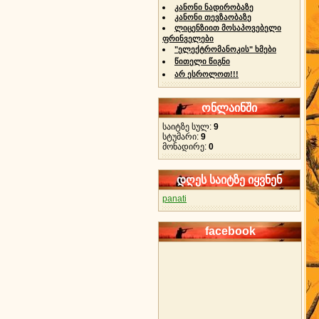
კანონი ნადირობაზე
კანონი თევზაობაზე
ლიცენზიით მოსაპოვებელი
ფრინველები
"ელექტრომანოკის" ხმები
წითელი წიგნი
არ ესროლოთ!!!
ონლაინში
საიტზე სულ:
9
სტუმარი:
9
მონადირე:
0
დღეს საიტზე იყვნენ
panati
facebook