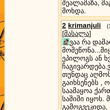
შეალამაზა, მ
მოხდა.
2
krimanjuli
(
[
მასალა
]
ვაა რა დამ
მომეწონა...მ
ეპილოგს ან ხ
ჩაგივარდება.ვ
თუნდაც აღმოს
გაიხსენებს , 
საამაყოა ქარ
საშიში იყოს.
გამოგვეკიდა,