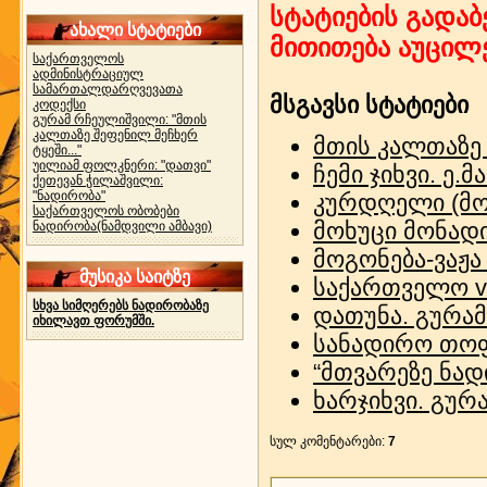
სტატიების გადაბ
ახალი სტატიები
მითითება აუცილ
საქართველოს
ადმინისტრაციულ
სამართალდარღვევათა
მსგავსი სტატიები
კოდექსი
გურამ რჩეულიშვილი: "მთის
კალთაზე შეფენილ მეჩხერ
მთის კალთაზე 
ტყეში..."
უილიამ ფოლკნერი: "დათვი"
ჩემი ჯიხვი. ე.
ქეთევან ჭილაშვილი:
"ნადირობა"
კურდღელი (მო
საქართველოს ობობები
მოხუცი მონადი
ნადირობა(ნამდვილი ამბავი)
მოგონება-ვაჟა
მუსიკა საიტზე
საქართველო v
სხვა სიმღერებს ნადირობაზე
დათუნა. გურა
იხილავთ ფორუმში.
სანადირო თოფ
“მთვარეზე ნად
ხარჯიხვი. გურ
სულ კომენტარები
:
7