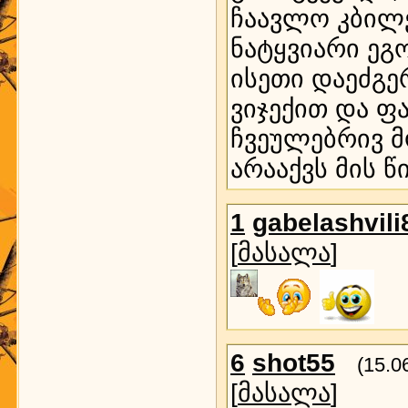
ჩაავლო კბილე
ნატყვიარი ეგო
ისეთი დაეძგერ
ვიჯექით და ფა
ჩვეულებრივ მ
არააქვს მის 
1
gabelashvili
[
მასალა
]
6
shot55
(15.0
[
მასალა
]