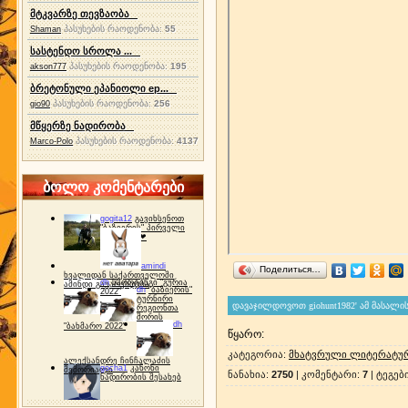
მტკვარზე თევზაობა
პასუხების რაოდენობა:
55
Shaman
სასტენდო სროლა ...
პასუხების რაოდენობა:
195
akson777
ბრეტონული ეპანიოლი ep...
პასუხების რაოდენობა:
256
gio90
მწყერზე ნადირობა
პასუხების რაოდენობა:
4137
Marco-Polo
ბოლო კომენტარები
gogita12
გავიხსენოთ
"ბაზიერის" პირველი
ტურნირი ❤
amindi
Поделиться…
ხვალიდან საქართველოში
dh
სპორტინგი "გურია
ამინდი გაუარესდება
dh
"ბაზიერის"
2022"
ტურნირი
რეგიონთა
შორის
dh
"ბახმარო 2022"
წყარო
:
კატეგორია
:
მხატვრული ლიტერატურ
ალექსანდრე ჩინჩალაძის
gocha1
კანონი
მემორიალი
ნანახია
:
2750
|
კომენტარი
:
7
|
ტეგებ
ნადირობის შესახებ