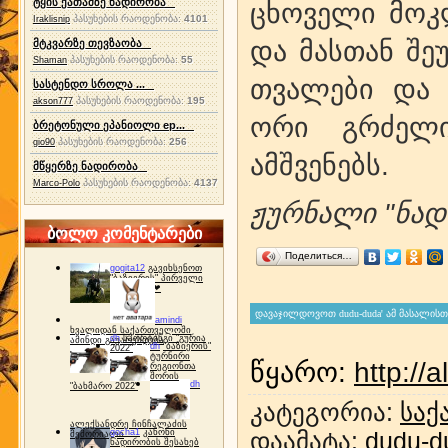
ტყის ქათამზე ნადირობა
ცხოველი მოკლ
პასუხების რაოდენობა:
4101
Iraklisnip
და მასთან შ
მტკვარზე თევზაობა
პასუხების რაოდენობა:
55
Shaman
თვალები და 
სასტენდო სროლა ...
პასუხების რაოდენობა:
195
akson777
ორი გრძელი
ბრეტონული ეპანიოლი ep...
პასუხების რაოდენობა:
256
gio90
ამშვენებს.
მწყერზე ნადირობა
პასუხების რაოდენობა:
4137
Marco-Polo
ჟურნალი "ნად
ბოლო კომენტარები
Поделиться…
gogita12
გავიხსენოთ
"ბაზიერის" პირველი
ტურნირი ❤
amindi
ხვალიდან საქართველოში
dh
სპორტინგი "გურია
ამინდი გაუარესდება
dh
"ბაზიერის"
2022"
ტურნირი
წყარო
:
http://a
რეგიონთა
შორის
dh
"ბახმარო 2022"
კატეგორია
:
საქ
ალექსანდრე ჩინჩალაძის
gocha1
კანონი
დაამატა
:
dudu-d
მემორიალი
ნადირობის შესახებ