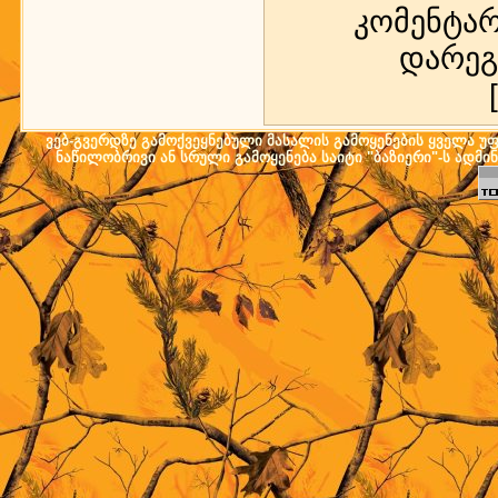
კომენტა
დარეგ
ვებ-გვერდზე გამოქვეყნებული მასალის გამოყენების ყველა უფლ
ნაწილობრივი ან სრული გამოყენება საიტი "ბაზიერი"-ს ადმი