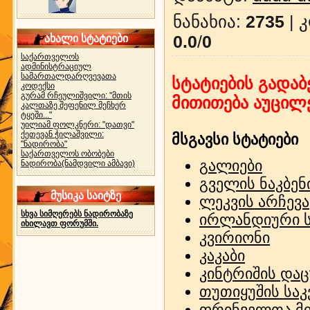
ნანახია
:
2735
|
კ
0.0
/
0
ახალი სტატიები
საქართველოს
ადმინისტრაციულ
სამართალდარღვევათა
სტატიების გადაბ
კოდექსი
გურამ რჩეულიშვილი: "მთის
მითითება აუცილ
კალთაზე შეფენილ მეჩხერ
ტყეში..."
უილიამ ფოლკნერი: "დათვი"
ქეთევან ჭილაშვილი:
მსგავსი სტატიები
"ნადირობა"
საქართველოს ობობები
გალიები
ნადირობა(ნამდვილი ამბავი)
გველის ნაკბენ
მუსიკა საიტზე
ლეკვის არჩევა
სხვა სიმღერებს ნადირობაზე
ირლანდიური 
იხილავთ ფორუმში.
კვირიონი
კაკაბი
კინტრიშის და
თუთიყუშის სა
ფრინველთა მი